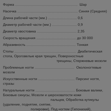
Форма ............................................................... Шар
Насечка ............................................................. Синяя (Средняя)
Длина рабочей части (мм.) ............................. 0,6
Диаметр рабочей части (мм.) ......................... 0,9
Диаметр хвостовика ........................................ 2,35
Скорость вращения ........................................ до 30 000
Абразивность .................................................. Тонкая
Стопы .............................................................. Диабетическая
стопа, Ороговелые края трещин, Поверхностные
трещины, Стержневые мозоли
Проблемные ногти ........................................ Околоногтевые
мозоли
Искусственные ногти ..................................... Пирсинг ногтя,
стразы
Натуральные ногти ........................................ Боковые валики,
Боковые синусы, Мозоли и шероховатости кожи
пальцев, Обработка кутикулы
(удаление, поднятие, снятие,
полировки), Под ногтем (Гипонихий),