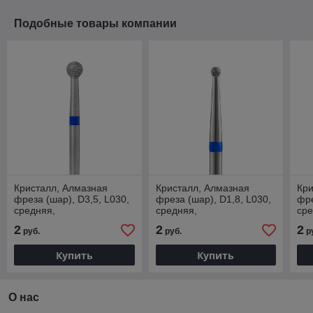
Подобные товары компании
Кристалл, Алмазная
Кристалл, Алмазная
Кри
фреза (шар), D3,5, L030,
фреза (шар), D1,8, L030,
фре
средняя,
средняя,
сре
866.104.001.030.035
866.104.001.015.018
866
2
2
2
руб.
руб.
р
Купить
Купить
О нас