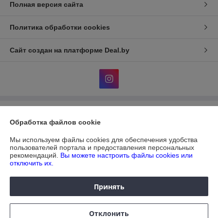
Полная версия сайта
Политика обработки cookies
Сайт создан на платформе Deal.by
Информация для покупателя
Обработка файлов cookie
Юридическое лицо:
ЧУП "ДИАТЕКС"
г.Минск,пр.Независимости,95,к.3,ком.32а
Мы используем файлы cookies для обеспечения удобства
пользователей портала и предоставления персональных
Регистрационный номер ЕГР: 690303612
рекомендаций.
Вы можете настроить файлы cookies или
отключить их.
УНП: 690303612
Регистрационный орган: Мингорисполком.
Принять
Дата регистрации компании: 31.08.2004
Отклонить
Местонахождение книги жалоб и предложений: пр. Газеты Звезда,