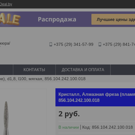
Deal.by
кюра/
+375 (29) 341-57-99
+375 (29) 841-7
Y
КОНТАКТЫ
ДОСТАВКА И ОПЛАТА
, d1,8, l100, мягкая, 856.104.242.100.018
Кристалл, Алмазная фреза (пламя 
856.104.242.100.018
2
руб.
В наличии
Код:
856.104.242.100.018