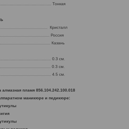
........................................ Тонкая
ль
......................................... Кристалл
......................................... Россия
........................................... Казань
......................................... 0.3 см.
.......................................... 0.3 см.
........................................... 4.5 см.
 алмазная пламя 856.104.242.100.018
аппаратном маникюре и педикюре:
кутикулы
ригия
кутикулы