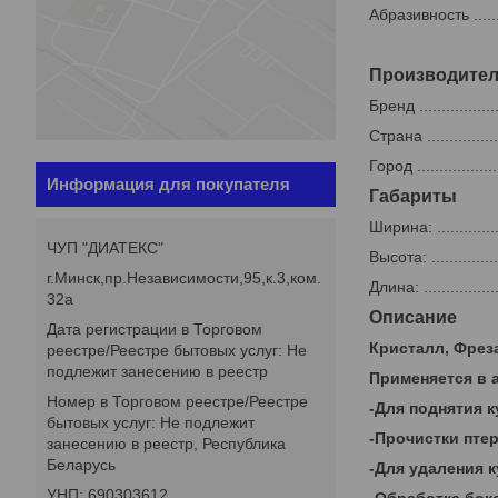
Абразивность ..........
Производите
Бренд ..................
Страна ..................
Город ...................
Информация для покупателя
Габариты
Ширина: .................
ЧУП "ДИАТЕКС"
Высота: .................
г.Минск,пр.Независимости,95,к.3,ком.
Длина: ..................
32а
Описание
Дата регистрации в Торговом
Кристалл, Фреза
реестре/Реестре бытовых услуг: Не
подлежит занесению в реестр
Применяется в 
Номер в Торговом реестре/Реестре
-Для поднятия 
бытовых услуг: Не подлежит
-Прочистки пте
занесению в реестр, Республика
Беларусь
-Для удаления 
УНП: 690303612