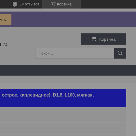
14 отзывов
Корзина
Корзина
4-74
острое, каплевидное), D1,8, L100, мягкая,