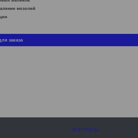
овых валиков
даление мозолей
щин
ля заказа