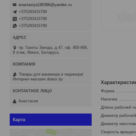
anastasiya190386@yandex.ru
+375293415799
+375293415799
+375293415799
пр. Газеты Звезда, д.47, оф. 805-806,
8 этаж, Минск, Беларусь
Товары для маникюра и педикюра/
Интернет-магазин diatex.by
Характеристи
Форма ...............
Насечка ...............
Анастасия
Длина рабочей части (
Диаметр рабочей част
Карта
Диаметр хвостовика ...
Скорость вращения ...