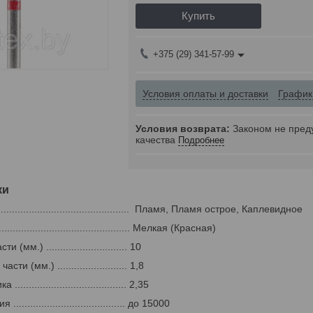
Купить
+375 (29) 341-57-99
Условия оплаты и доставки
График
Законом не пред
качества
Подробнее
ки
................................................ Пламя, Пламя острое, Каплевидное
.............................................. Мелкая (Красная)
мм.) ............................. 10
и (мм.) ......................... 1,8
..................................... 2,35
..................................... до 15000