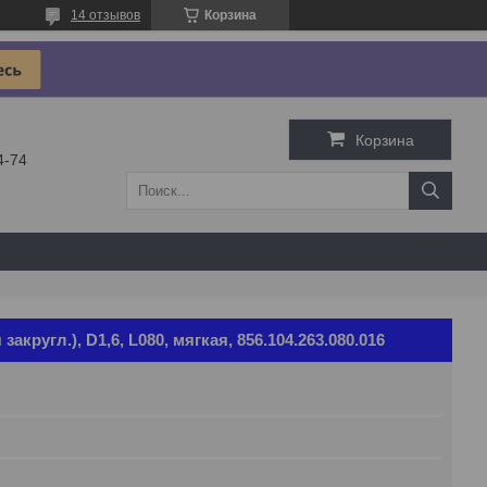
14 отзывов
Корзина
Корзина
4-74
кругл.), D1,6, L080, мягкая, 856.104.263.080.016