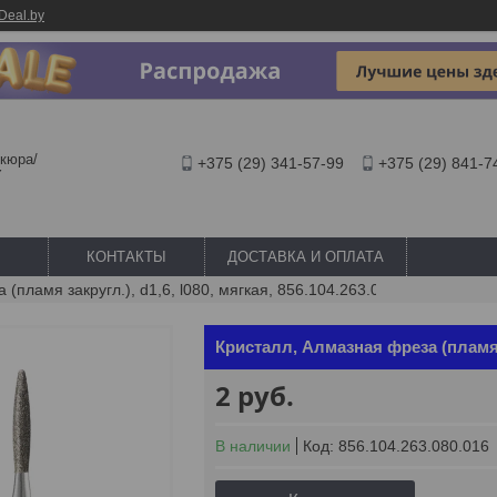
Deal.by
кюра/
+375 (29) 341-57-99
+375 (29) 841-7
Y
КОНТАКТЫ
ДОСТАВКА И ОПЛАТА
Кристалл, алмазная фреза (пламя закругл.), d1,6, l080, мягкая, 856.104.263.080.016
Кристалл, Алмазная фреза (пламя за
2
руб.
В наличии
Код:
856.104.263.080.016