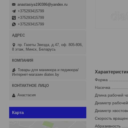
anastasiya190386@yandex.ru
+375293415799
+375293415799
+375293415799
пр. Газеты Звезда, д.47, оф. 805-806,
8 этаж, Минск, Беларусь
Товары для маникюра и педикюра/
Характеристи
Интернет-магазин diatex.by
Форма ................
Насечка ...............
Длина рабочей части (
Анастасия
Диаметр рабочей част
Диаметр хвостовика ...
Карта
Скорость вращения ...
Абразивность ..........