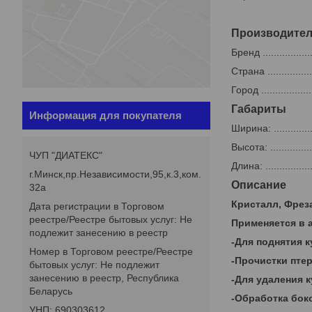
Производите
Бренд ..................
Страна ..................
Город ...................
Габариты
Информация для покупателя
Ширина: .................
Высота: .................
ЧУП "ДИАТЕКС"
Длина: ..................
г.Минск,пр.Независимости,95,к.3,ком.
Описание
32а
Кристалл, Фреза
Дата регистрации в Торговом
реестре/Реестре бытовых услуг: Не
Применяется в 
подлежит занесению в реестр
-Для поднятия 
Номер в Торговом реестре/Реестре
-Прочистки пте
бытовых услуг: Не подлежит
занесению в реестр, Республика
-Для удаления 
Беларусь
-Обработка бок
УНП: 690303612