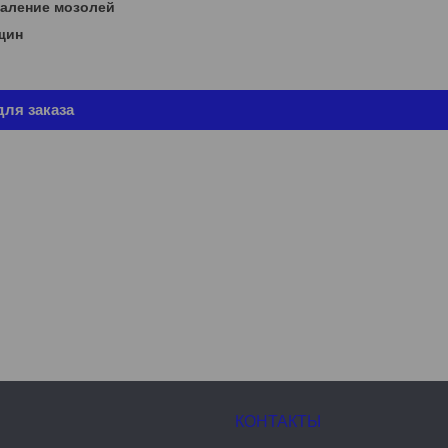
даление мозолей
щин
ля заказа