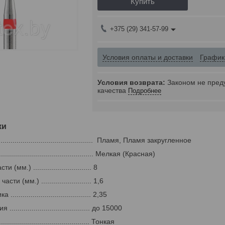
Купить
+375 (29) 341-57-99
Условия оплаты и доставки
График
Законом не пред
качества
Подробнее
ки
............................................... Пламя, Пламя закругленное
.............................................. Мелкая (Красная)
мм.) ............................. 8
и (мм.) ......................... 1,6
..................................... 2,35
..................................... до 15000
........................................ Тонкая