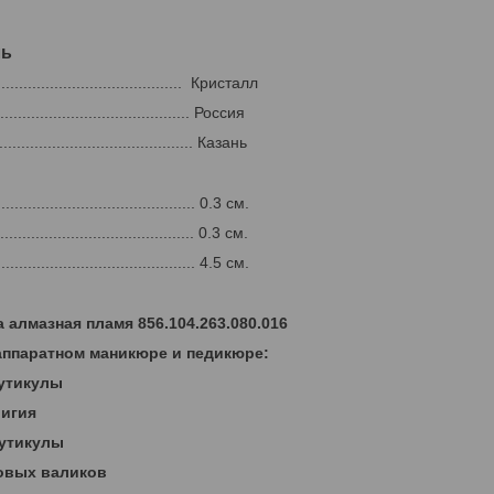
ль
......................................... Кристалл
......................................... Россия
........................................... Казань
......................................... 0.3 см.
.......................................... 0.3 см.
........................................... 4.5 см.
 алмазная пламя 856.104.263.080.016
аппаратном маникюре и педикюре:
кутикулы
ригия
кутикулы
овых валиков