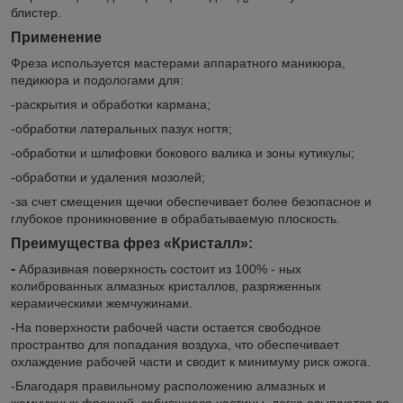
блистер.
Применение
Фреза используется мастерами аппаратного маникюра,
педикюра и подологами для:
-раскрытия и обработки кармана;
-обработки латеральных пазух ногтя;
-обработки и шлифовки бокового валика и зоны кутикулы;
-обработки и удаления мозолей;
-за счет смещения щечки обеспечивает более безопасное и
глубокое проникновение в обрабатываемую плоскость.
Преимущества фрез «Кристалл»:
-
Абразивная поверхность состоит из 100% - ных
колиброванных алмазных кристаллов, разряженных
керамическими жемчужинами.
-На поверхности рабочей части остается свободное
пространтво для попадания воздуха, что обеспечивает
охлаждение рабочей части и сводит к минимуму риск ожога.
-Благодаря правильному расположению алмазных и
жемчужных фракций, забившиеся частицы, легко осыпаются во