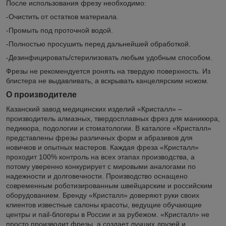
После использования фрезу необходимо:
-Очистить от остатков материала.
-Промыть под проточной водой.
-Полностью просушить перед дальнейшей обработкой.
-Дезинфицировать/стерилизовать любым удобным способом.
Фрезы не рекомендуется ронять на твердую поверхность. Из
блистера не выдавливать, а вскрывать канцелярским ножом.
О производителе
Казанский завод медицинских изделий «Кристалл» –
производитель алмазных, твердосплавных фрез для маникюра,
педикюра, подологии и стоматологии. В каталоге «Кристалл»
представлены фрезы различных форм и абразивов для
новичков и опытных мастеров. Каждая фреза «Кристалл»
проходит 100% контроль на всех этапах производства, а
потому уверенно конкурирует с мировыми аналогами по
надежности и долговечности. Производство оснащено
современным роботизированным швейцарским и российским
оборудованием. Бренду «Кристалл» доверяют руки своих
клиентов известные салоны красоты, ведущие обучающие
центры и nail-блогеры в России и за рубежом. «Кристалл» не
просто производит фрезы, а создает лучших друзей и