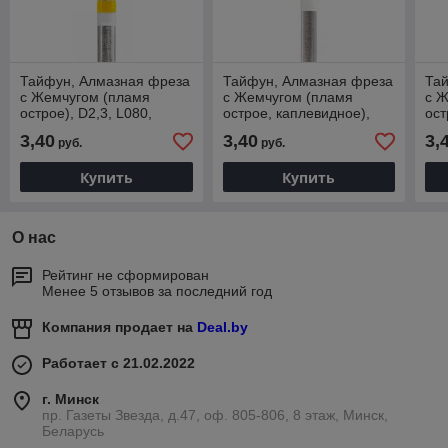
Тайфун, Алмазная фреза
Тайфун, Алмазная фреза
Та
с Жемчугом (пламя
с Жемчугом (пламя
с 
острое), D2,3, L080,
острое, каплевидное),
ост
супермелкая,
D2,1, L100, мягкая,
D2,
3,40
3,40
3,
руб.
руб.
836.104.243.080.023
856.104.242.100.021
836
Купить
Купить
О нас
Рейтинг не сформирован
Менее 5 отзывов за последний год
Компания продает на
Deal.by
Работает с 21.02.2022
г. Минск
пр. Газеты Звезда, д.47, оф. 805-806, 8 этаж, Минск,
Беларусь