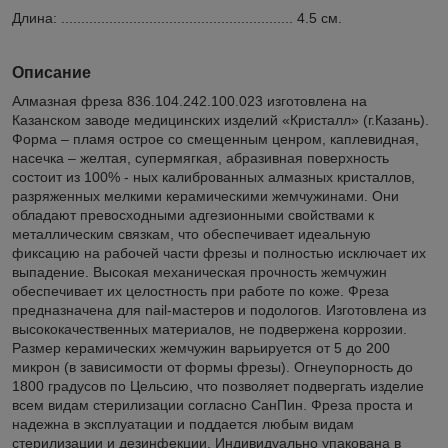
Длина: .......................................................... 4.5 см.
Описание
Алмазная фреза 836.104.242.100.023 изготовлена на
Казанском заводе медицинских изделий «Кристалл» (г.Казань).
Форма – пламя острое со смещенным ценром, каплевидная,
насечка – желтая, супермягкая, абразивная поверхность
состоит из 100% - ных калиброванных алмазных кристаллов,
разряженных мелкими керамическими жемчужинами. Они
обладают превосходными адгезионными свойствами к
металлическим связкам, что обеспечивает идеальную
фиксацию на рабочей части фрезы и полностью исключает их
выпадение. Высокая механическая прочность жемчужин
обеспечивает их целостность при работе по коже. Фреза
предназначена для nail-мастеров и подологов. Изготовлена из
высококачественных материалов, не подвержена коррозии.
Размер керамических жемчужин варьируется от 5 до 200
микрон (в зависимости от формы фрезы). Огнеупорность до
1800 градусов по Цельсию, что позволяет подвергать изделие
всем видам стерилизации согласно СанПин. Фреза проста и
надежна в эксплуатации и поддается любым видам
стерилизации и дезинфекции. Индивидуально упакована в