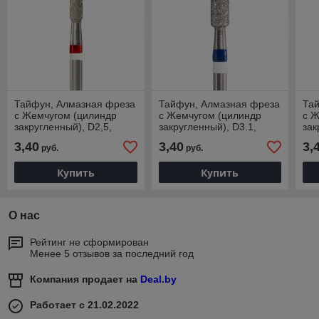
Тайфун, Алмазная фреза
Тайфун, Алмазная фреза
Та
с Жемчугом (цилиндр
с Жемчугом (цилиндр
с Ж
закругленный), D2,5,
закругленный), D3.1,
зак
L080, мягкая,
L080 средняя,
L08
3,40
3,40
3,
руб.
руб.
856.104.137.080.025
866.104.137.080.031
836
Купить
Купить
О нас
Рейтинг не сформирован
Менее 5 отзывов за последний год
Компания продает на
Deal.by
Работает с 21.02.2022