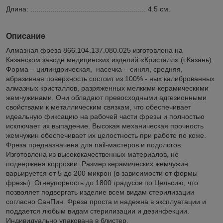
Длина: .......................................................... 4.5 см.
Описание
Алмазная фреза 866.104.137.080.025 изготовлена на
Казанском заводе медицинских изделий «Кристалл» (г.Казань).
Форма – цилиндрическая, насечка – синяя, средняя,
абразивная поверхность состоит из 100% - ных калиброванных
алмазных кристаллов, разряженных мелкими керамическими
жемчужинами. Они обладают превосходными адгезионными
свойствами к металлическим связкам, что обеспечивает
идеальную фиксацию на рабочей части фрезы и полностью
исключает их выпадение. Высокая механическая прочность
жемчужин обеспечивает их целостность при работе по коже.
Фреза предназначена для nail-мастеров и подологов.
Изготовлена из высококачественных материалов, не
подвержена коррозии. Размер керамических жемчужин
варьируется от 5 до 200 микрон (в зависимости от формы
фрезы). Огнеупорность до 1800 градусов по Цельсию, что
позволяет подвергать изделие всем видам стерилизации
согласно СанПин. Фреза проста и надежна в эксплуатации и
поддается любым видам стерилизации и дезинфекции.
Индивидуально упакована в блистер.