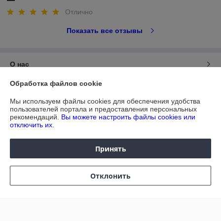
Отлично
Показать все отзывы
О нас
Обработка файлов cookie
Контакты
Мы используем файлы cookies для обеспечения удобства
пользователей портала и предоставления персональных
Доставка и оплата
рекомендаций.
Вы можете настроить файлы cookies или
отключить их.
График работы
Принять
Полная версия сайта
Отклонить
Политика обработки cookies
Сайт создан на платформе Deal.by