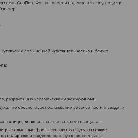
согласно СанПин. Фреза проста и надежна в эксплуатации и
блистер.
:
и кутикулы с повышенной чувствительностью и близко
нга;
лов, разряженных керамическими жемчужинами.
уха, что обеспечивает охлаждение рабочей части и сводит к
я частицы, легко осыпаются во время вращения.
стрые алмазные фрезы срезают кутикулу, а гладкие
 на полировке и средства на покупке специальных