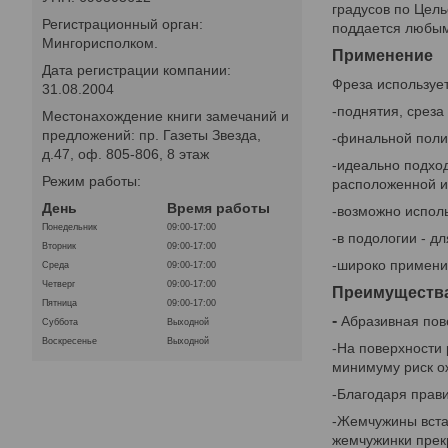
градусов по Цель
Регистрационный орган:
поддается любым
Мингорисполком.
Применение
Дата регистрации компании:
Фреза используе
31.08.2004
-поднятия, среза
Местонахождение книги замечаний и
предложений: пр. Газеты Звезда,
-финальной поли
д.47, оф. 805-806, 8 этаж
-идеально подход
Режим работы:
расположенной и 
День
Время работы
-возможно исполь
Понедельник
09:00-17:00
-в подологии - д
Вторник
09:00-17:00
-широко примени
Среда
09:00-17:00
Четверг
09:00-17:00
Преимущества
Пятница
09:00-17:00
-
Абразивная пове
Суббота
Выходной
Воскресенье
Выходной
-На поверхности 
минимуму риск о
-Благодаря прав
-Жемчужины вста
жемчужинки прекр