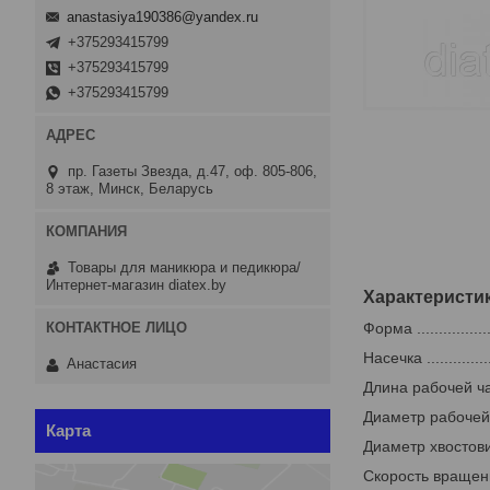
anastasiya190386@yandex.ru
+375293415799
+375293415799
+375293415799
пр. Газеты Звезда, д.47, оф. 805-806,
8 этаж, Минск, Беларусь
Товары для маникюра и педикюра/
Интернет-магазин diatex.by
Характеристи
Форма ...............
Насечка ...............
Анастасия
Длина рабочей части 
Диаметр рабочей час
Карта
Диаметр хвостовика ...
Скорость вращения ...