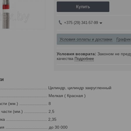
Купить
+375 (29) 341-57-99
Условия оплаты и доставки
График
Законом не пред
качества
Подробнее
ки
.......................................... Цилиндр, цилиндр закругленный
........................................ Мелкая ( Красная )
(мм.) ........................ 8
ти (мм.) .................... 2,5
................................ 2,35
................................. до 30 000