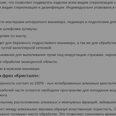
сию, что позволяет подвергать изделие всем видам стерилизации 
 видам стерилизации и дезинфекции. Индивидуально упакована в 
тся мастерами аппаратного маникюра, педикюра и подологами для
 и шлифовки кутикулы;
ровки по маслу;
ит для бережного подросткового маникюра, а так же для обработк
густой капиллярной сеточкой;
зование для выпиливания лунки под инкрустацию стразами, пирси
ля обработки зачищенной области;
м в мужском маникюре.
 фрез «Кристалл»:
рхность состоит из 100% - ных колиброванных алмазных кристал
рабочей части остается свободное пространтво для попадания возд
жога.
ильному расположению алмазных и жемчужных фракций, забившиес
ют между алмазными зернами,образуя искуственную пористость. О
асно полируют место обработки. Это позволяет сэкономить время