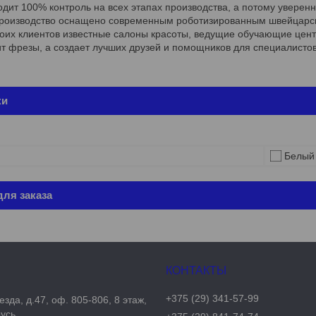
дит 100% контроль на всех этапах производства, а потому уверен
Производство оснащено современным роботизированным швейцарск
оих клиентов известные салоны красоты, ведущие обучающие центр
т фрезы, а создает лучших друзей и помощников для специалистов
ки
Белый
ля заказа
+375 (29) 341-57-99
езда, д.47, оф. 805-806, 8 этаж,
русь