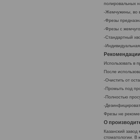
полировальных н
-Жемчужины, во 
-Фрезы предназна
-Фрезы с жемчуг
-Стандартный хв
-Индивидуальная 
Рекомендации
Использовать в 
После использов
-Очистить от ост
-Промыть под пр
-Полностью прос
-Дезинфицироват
Фрезы не рекомен
О производит
Казанский завод
стоматологии. В