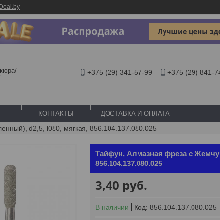
Deal.by
кюра/
+375 (29) 341-57-99
+375 (29) 841-7
Y
КОНТАКТЫ
ДОСТАВКА И ОПЛАТА
нный), d2,5, l080, мягкая, 856.104.137.080.025
Тайфун, Алмазная фреза с Жемчуго
856.104.137.080.025
3,40
руб.
В наличии
Код:
856.104.137.080.025