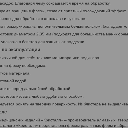
асадок. Благодаря чему сокращается время на обработку.
время вращения фрезы, создают приятный охлождающий эффект.
чены для обработки в автоклаве и сухожаре.
ом промаркированы дополнительным белым пояском, благодаря кот
остовик диаметром 2,35 мм (подходят для большинства маникюрны
упаковка в блистер для защиты от подделки.
 по эксплуатации
привычной для себя технике маникюра или педикюра.
ания фрезу необходимо:
атков материала.
оточной водой.
ушить перед дальнейшей обработкой.
ь/стерилизовать любым удобным способом.
дуется ронять на твердую поверхность. Из блистера не выдавлива
еле
 медицинских изделий «Кристалл» – производитель алмазных, твер
 каталоге «Кристалл» представлены фрезы различных форм и абраз