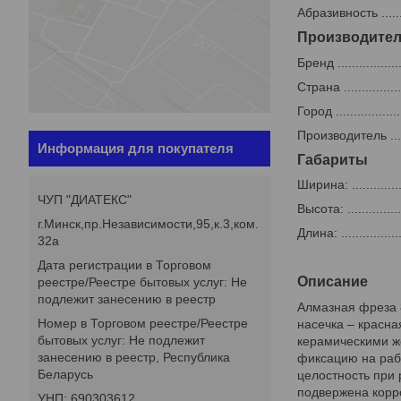
Абразивность ..........
Производите
Бренд ..................
Страна .................
Город ...................
Производитель .......
Информация для покупателя
Габариты
Ширина: ................
ЧУП "ДИАТЕКС"
Высота: .................
г.Минск,пр.Независимости,95,к.3,ком.
Длина: ..................
32а
Дата регистрации в Торговом
Описание
реестре/Реестре бытовых услуг: Не
подлежит занесению в реестр
Алмазная фреза 8
Номер в Торговом реестре/Реестре
насечка – красна
бытовых услуг: Не подлежит
керамическими ж
занесению в реестр, Республика
фиксацию на раб
Беларусь
целостность при 
подвержена корро
УНП: 690303612