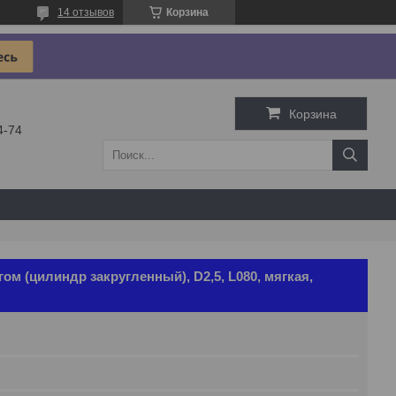
14 отзывов
Корзина
Корзина
4-74
м (цилиндр закругленный), D2,5, L080, мягкая,