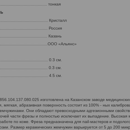
.................................... тонкая
ль
......................................... Кристалл
........................................ Россия
........................................ Казань
.....................................ООО «Альянс»
....................................... 0.3 см.
....................................... 0.3 см.
........................................ 4.5 см.
56.104.137.080.025 изготовлена на Казанском заводе медицинских
я, мягкая, абразивная поверхность состоит из 100% - ных калибр
емчужинами. Они обладают превосходными адгезионными свойства
очей части фрезы и полностью исключает их выпадение. Высокая 
работе по коже. Фреза предназначена для nail-мастеров и подолог
зии. Размер керамических жемчужин варьируется от 5 до 200 мик