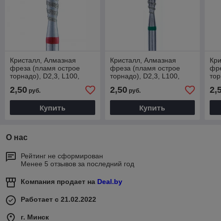
Кристалл, Алмазная
Кристалл, Алмазная
Кри
фреза (пламя острое
фреза (пламя острое
фре
торнадо), D2,3, L100,
торнадо), D2,3, L100,
тор
мягкая,
грубая,
сре
2,50
2,50
2,
руб.
руб.
856.104.243.100.023Т
876.104.243.100.023
866
Купить
Купить
О нас
Рейтинг не сформирован
Менее 5 отзывов за последний год
Компания продает на
Deal.by
Работает с 21.02.2022
г. Минск