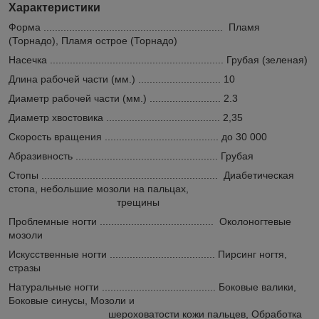
Характеристики
Форма ............................................................... Пламя
(Торнадо), Пламя острое (Торнадо)
Насечка ............................................................. Грубая (зеленая)
Длина рабочей части (мм.) ............................. 10
Диаметр рабочей части (мм.) ......................... 2.3
Диаметр хвостовика ........................................ 2,35
Скорость вращения ........................................ до 30 000
Абразивность .................................................. Грубая
Стопы .............................................................. Диабетическая
стопа, небольшие мозоли на пальцах,
трещины
Проблемные ногти ........................................ Околоногтевые
мозоли
Искусственные ногти ..................................... Пирсинг ногтя,
стразы
Натуральные ногти ........................................ Боковые валики,
Боковые синусы, Мозоли и
шероховатости кожи пальцев, Обработка