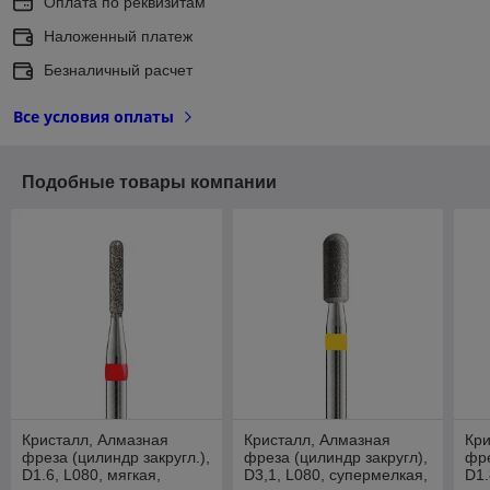
Оплата по реквизитам
Наложенный платеж
Безналичный расчет
Все условия оплаты
Подобные товары компании
Кристалл, Алмазная
Кристалл, Алмазная
Кри
фреза (цилиндр закругл.),
фреза (цилиндр закругл),
фре
D1.6, L080, мягкая,
D3,1, L080, супермелкая,
D1.