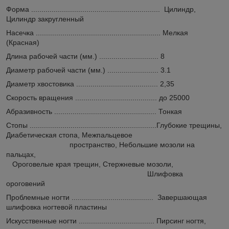
Форма ............................................................... Цилиндр,
Цилиндр закругленный
Насечка ............................................................. Мелкая
(Красная)
Длина рабочей части (мм.) ............................. 8
Диаметр рабочей части (мм.) ......................... 3.1
Диаметр хвостовика ........................................ 2,35
Скорость вращения ........................................ до 25000
Абразивность .................................................. Тонкая
Стопы ..............................................................Глубокие трещины,
Диабетическая стопа, Межпальцевое
пространство, Небольшие мозоли на
пальцах,
Ороговелые края
трещин, Стержневые мозоли,
Шлифовка
ороговений
Проблемные ногти ........................................ Завершающая
шлифовка ногтевой пластины
Искусственные ногти ..................................... Пирсинг ногтя,