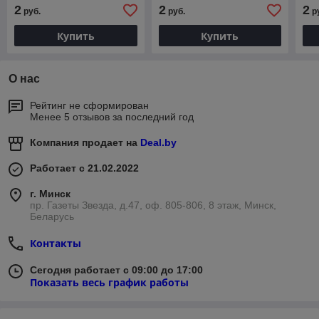
856.104.137.080.016
836.104.137.080.031
856
2
2
2
руб.
руб.
р
Купить
Купить
О нас
Рейтинг не сформирован
Менее 5 отзывов за последний год
Компания продает на
Deal.by
Работает с 21.02.2022
г. Минск
пр. Газеты Звезда, д.47, оф. 805-806, 8 этаж, Минск,
Беларусь
Контакты
Сегодня работает с 09:00 до 17:00
Показать весь график работы