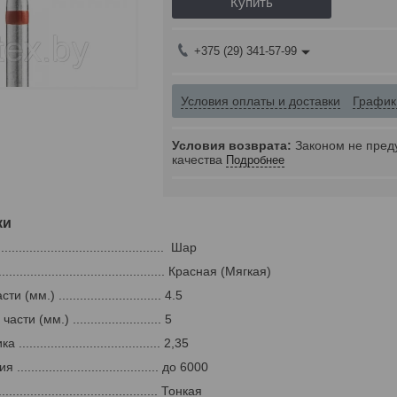
Купить
+375 (29) 341-57-99
Условия оплаты и доставки
График
Законом не пред
качества
Подробнее
ки
............................................ Шар
.............................................. Красная (Мягкая)
мм.) ............................. 4.5
и (мм.) ......................... 5
..................................... 2,35
..................................... до 6000
........................................ Тонкая