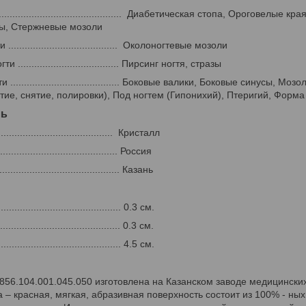
..................................................... Диаб
ержневые мозоли
..................................... Околоногтевые мозоли
..................................... Пирсинг ногтя, стразы
........................................ Боковые валики, Боковые синусы
тие, снятие, полировки), Под ногтем (Гипонихий), Птеригий, Форма
ль
......................................... Кристалл
......................................... Россия
........................................... Казань
......................................... 0.3 см.
.......................................... 0.3 см.
........................................... 4.5 см.
56.104.001.045.050 изготовлена на Казанском заводе медицинских
ка – красная, мягкая, абразивная поверхность состоит из 100% - 