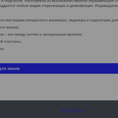
в и подологов. Изготовлена из высококачественной нержавеющей ст
поддается любым видам стерилизации и дезинфекции. Индивидуальн
тся мастерами аппаратного маникюра, педикюра и подологами для
ого валика;
ов – зон между ногтем и латеральным валиком;
ой пластины;
лы.
ля заказа