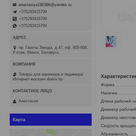
anastasiya190386@yandex.ru
+375293415799
+375293415799
+375293415799
пр. Газеты Звезда, д.47, оф. 805-806,
8 этаж, Минск, Беларусь
Товары для маникюра и педикюра/
Характеристи
Интернет-магазин diatex.by
Форма ...................
Насечка ...............
Длина рабочей части (
Анастасия
Диаметр рабочей част
Диаметр хвостовика ...
Карта
Скорость вращения ...
Абразивность ..........