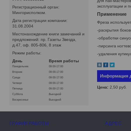
для nail-мастеро
эксплуатации и 
Регистрационный орган:
Мингорисполком.
Применение
Дата регистрации компании:
Фреза используе
31.08.2004
-раскрытия боков
Местонахождение книги замечаний и
-обработки синус
предложений: пр. Газеты Звезда,
д.47, оф. 805-806, 8 этаж
-пирсинга ногтев
Режим работы:
-удаления кутику
День
Время работы
Понедельник
09:00-17:00
Вторник
09:00-17:00
Информация д
Среда
09:00-17:00
Четверг
09:00-17:00
Цена:
2,50
руб.
Пятница
09:00-17:00
Суббота
Выходной
Воскресенье
Выходной
ГРАФИК РАБОТЫ