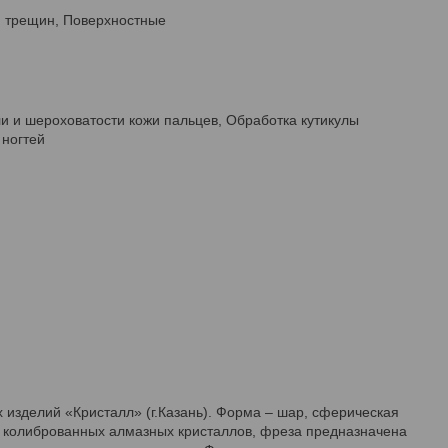
етическая стопа, Ороговелые края трещин, Поверхностные
, Мозоли и шероховатости кожи пальцев, Обработка кутикулы
 ногтей
 изделий «Кристалл» (г.Казань). Форма – шар, сферическая
ных колиброванных алмазных кристаллов, фреза предназначена