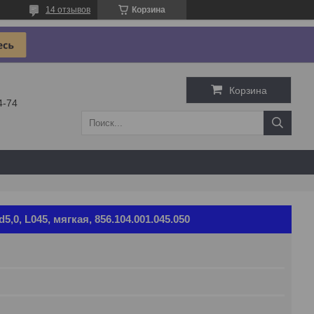
14 отзывов
Корзина
Корзина
4-74
,0, L045, мягкая, 856.104.001.045.050