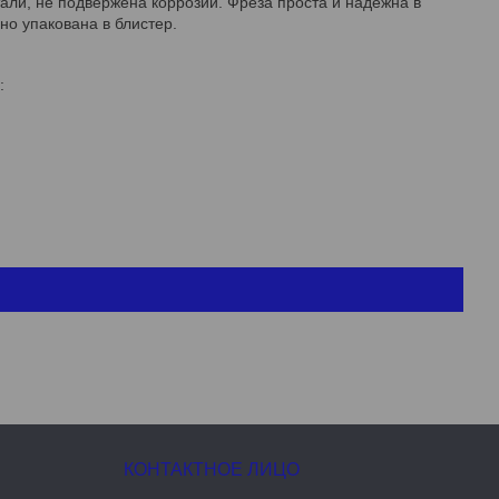
али, не подвержена коррозии. Фреза проста и надежна в
о упакована в блистер.
: