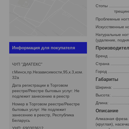
Стопы .........
трещины, Ст
Проблемные ногти ...
Искусственные ногти 
Натуральные ногти 
(удаление, подня
Информация для покупателя
Производите
Бренд ..................
Страна ..................
ЧУП "ДИАТЕКС"
Город ...................
г.Минск,пр.Независимости,95,к.3,ком.
32а
Габариты
Дата регистрации в Торговом
Ширина: .................
реестре/Реестре бытовых услуг: Не
Высота: .................
подлежит занесению в реестр
Длина: ..................
Номер в Торговом реестре/Реестре
бытовых услуг: Не подлежит
Описание
занесению в реестр, Республика
Алмазная фреза 8
Беларусь
(круглая), насеч
УНП: 690303612