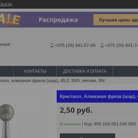
Deal.by
кюра/
+375 (29) 341-57-99
+375 (29) 841-7
Y
КОНТАКТЫ
ДОСТАВКА И ОПЛАТА
Кристалл, алмазная фреза (шар), d5,0, l045, мягкая, 856.104.001.045.050
Кристалл, Алмазная фреза (шар), d5
2,50
руб.
В наличии
Код:
856.104.001.045.050