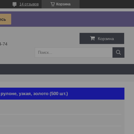
14 отзывов
Корзина
Корзина
4-74
улоне, узкая, золото (500 шт.)