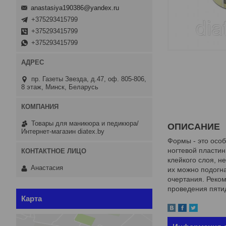
anastasiya190386@yandex.ru
+375293415799
+375293415799
+375293415799
пр. Газеты Звезда, д.47, оф. 805-806,
8 этаж, Минск, Беларусь
Товары для маникюра и педикюра/
ОПИСАНИЕ
Интернет-магазин diatex.by
Формы - это осо
ногтевой пласти
клейкого слоя, 
Анастасия
их можно подогн
очертания. Реком
проведения пяти
Карта