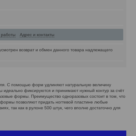
 работы
Адрес и контакты
усмотрен возврат и обмен данного товара надлежащего
геля. С помощью форм удлиняют натуральную величину
ы идеально фиксируются и принимают нужный контур за счёт
азовые формы. Преимущество одноразовых состоит в том, что
е формы позволяют придать ногтевой пластине любые
х, так как в рулоне 500 штук, чего вполне достаточно для