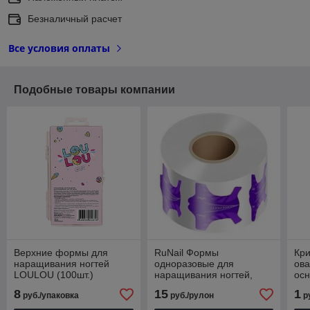
Безналичный расчет
Все условия оплаты
Подобные товары компании
Верхние формы для
RuNail Формы
Кри
наращивания ногтей
одноразовые для
ова
LOULOU (100шт.)
наращивания ногтей,
осн
фиолетовые (100 шт.)
гри
8
15
1
руб./упаковка
руб./рулон
р