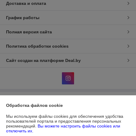
Доставка и оплата
График работы
Полная версия сайта
Политика обработки cookies
Сайт создан на платформе Deal.by
Информация для покупателя
Обработка файлов cookie
Юридическое лицо:
ЧУП "ДИАТЕКС"
г.Минск,пр.Независимости,95,к.3,ком.32а
Мы используем файлы cookies для обеспечения удобства
пользователей портала и предоставления персональных
Регистрационный номер ЕГР: 690303612
рекомендаций.
Вы можете настроить файлы cookies или
отключить их.
УНП: 690303612