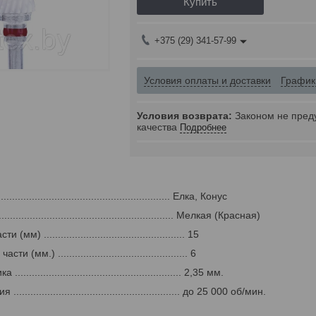
Купить
+375 (29) 341-57-99
Условия оплаты и доставки
График
Законом не пред
качества
Подробнее
.......................................................... Елка, Конус
............................................................ Мелкая (Красная)
м) .................................................. 15
(мм.) .............................................. 6
....................................................... 2,35 мм.
....................................................... до 25 000 об/мин.