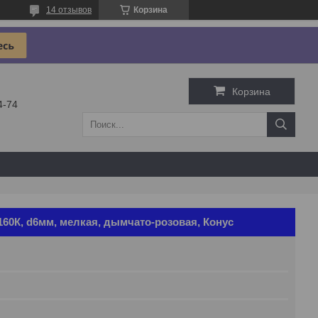
14 отзывов
Корзина
Корзина
4-74
160К, d6мм, мелкая, дымчато-розовая, Конус