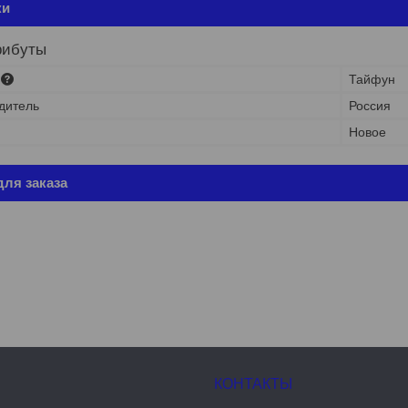
ки
рибуты
Тайфун
дитель
Россия
Новое
ля заказа