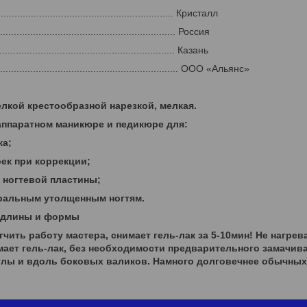
.............................................................. Кристалл
.............................................................. Россия
.............................................................. Казань
............................................................ ООО «Альянс»
елкой крестообразной нарезкой, мелкая.
аппаратном маникюре и педикюре для:
ка;
оек при коррекции;
и ногтевой пластины;
уральным утолщенным ногтям.
 длины и формы
чить работу мастера, снимает гель-лак за 5-10мин! Не нагрев
имает гель-лак, без необходимости предварительного замачив
кулы и вдоль боковых валиков. Намного долговечнее обычны