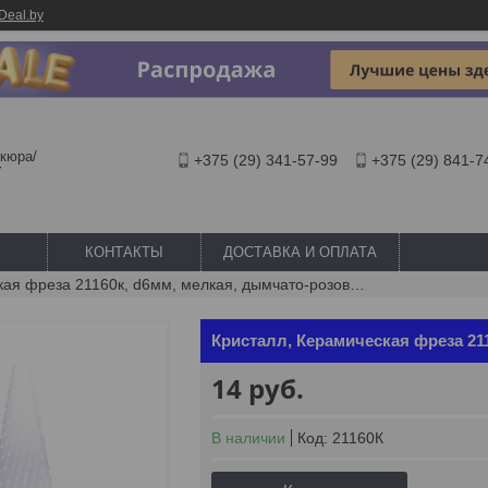
Deal.by
кюра/
+375 (29) 341-57-99
+375 (29) 841-7
Y
КОНТАКТЫ
ДОСТАВКА И ОПЛАТА
Кристалл, керамическая фреза 21160к, d6мм, мелкая, дымчато-розовая, конус
Кристалл, Керамическая фреза 21
14
руб.
В наличии
Код:
21160К