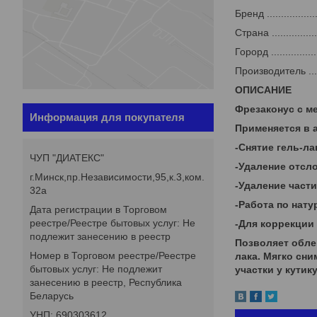
Бренд ...................
Страна ..................
Горорд ..................
Производитель ........
ОПИСАНИЕ
Фрезаконус с м
Информация для покупателя
Применяется в 
-Снятие гель-ла
ЧУП "ДИАТЕКС"
-Удаление отсл
г.Минск,пр.Независимости,95,к.3,ком.
-Удаление част
32а
-Работа по нат
Дата регистрации в Торговом
реестре/Реестре бытовых услуг: Не
-Для коррекции
подлежит занесению в реестр
Позволяет облег
Номер в Торговом реестре/Реестре
лака. Мягко сн
бытовых услуг: Не подлежит
участки у кути
занесению в реестр, Республика
Беларусь
УНП: 690303612