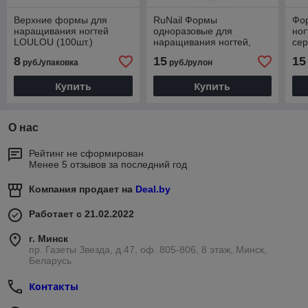
Верхние формы для
RuNail Формы
Фо
наращивания ногтей
одноразовые для
ног
LOULOU (100шт.)
наращивания ногтей,
сер
фиолетовые (100 шт.)
8
15
15
руб./упаковка
руб./рулон
Купить
Купить
О нас
Рейтинг не сформирован
Менее 5 отзывов за последний год
Компания продает на
Deal.by
Работает с 21.02.2022
г. Минск
пр. Газеты Звезда, д.47, оф. 805-806, 8 этаж, Минск,
Беларусь
Контакты