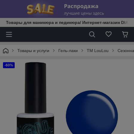
Товары для маникюра и педикюра/ Интернет-магазин DIATE
Товары и услуги
Гель-лаки
TM LouLou
Сезонн
-60%