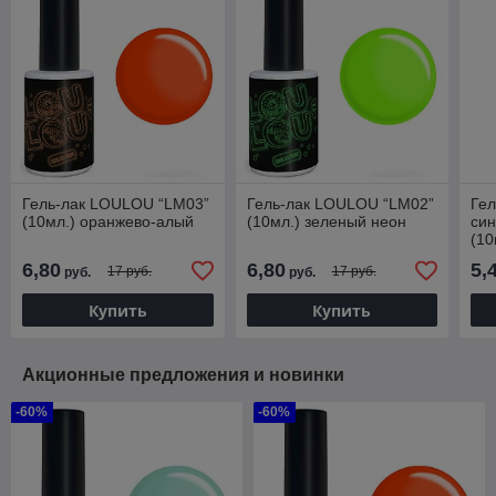
Гель-лак LOULOU “LM03”
Гель-лак LOULOU “LM02”
Гел
(10мл.) оранжево-алый
(10мл.) зеленый неон
син
(10
6,80
6,80
5,
17 руб.
17 руб.
руб.
руб.
Купить
Купить
Акционные предложения и новинки
-60%
-60%