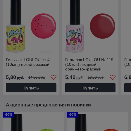
Гель-лак LOULOU “ss4”
Гель-лак LOULOU № 119
Ге
(10мл.) яркий розовый
(10мл.) ягодный
(10
оранжево-красный
5,80
5,40
6,
14,50 руб.
13,50 руб.
руб.
руб.
Купить
Купить
Акционные предложения и новинки
-60%
-60%