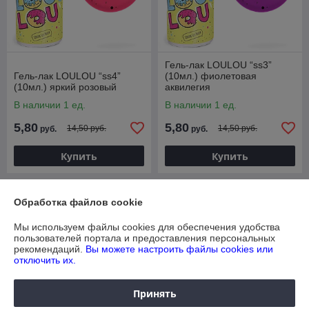
Гель-лак LOULOU “ss3”
Гель-лак LOULOU “ss4”
(10мл.) фиолетовая
(10мл.) яркий розовый
аквилегия
В наличии 1 ед.
В наличии 1 ед.
5,80
5,80
14,50 руб.
14,50 руб.
руб.
руб.
Купить
Купить
-60%
Обработка файлов cookie
Мы используем файлы cookies для обеспечения удобства
пользователей портала и предоставления персональных
рекомендаций.
Вы можете настроить файлы cookies или
отключить их.
Принять