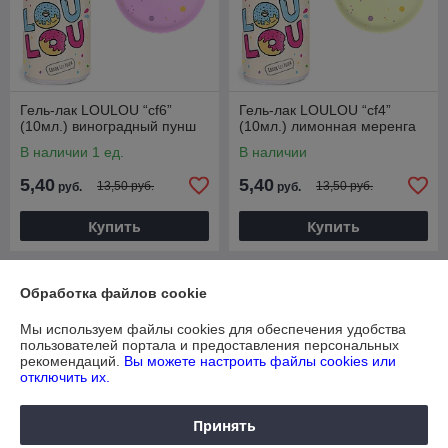
Гель-лак LOULOU “cf6”
Гель-лак LOULOU “cf4”
(10мл.) виноградный пунш
(10мл.) лимонная меренга
В наличии 1 ед.
В наличии
5,40
5,40
13,50 руб.
13,50 руб.
руб.
руб.
Купить
Купить
-60%
-60%
Обработка файлов cookie
Мы используем файлы cookies для обеспечения удобства
пользователей портала и предоставления персональных
рекомендаций.
Вы можете настроить файлы cookies или
отключить их.
Принять