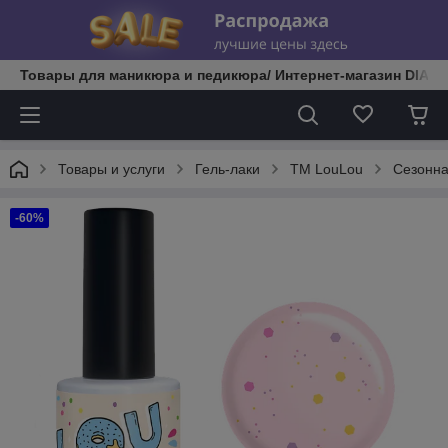
Товары для маникюра и педикюра/ Интернет-магазин DIATE
Товары и услуги
Гель-лаки
TM LouLou
Сезонна
-60%