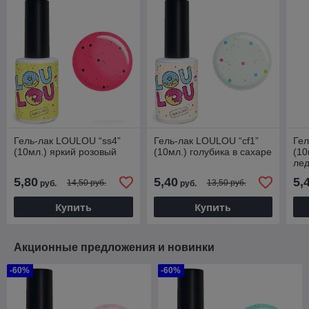
Гель-лак LOULOU “ss4”
Гель-лак LOULOU “cf1”
Гел
(10мл.) яркий розовый
(10мл.) голубика в сахаре
(10
ле
5,80
5,40
5,
14,50 руб.
13,50 руб.
руб.
руб.
Купить
Купить
Акционные предложения и новинки
-60%
-60%