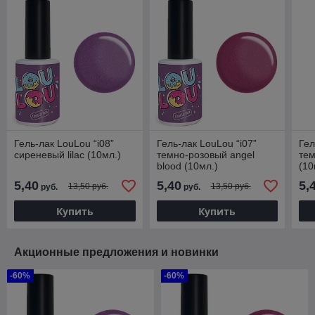
Гель-лак LouLou “i08”
Гель-лак LouLou “i07”
Гел
сиреневый lilac (10мл.)
темно-розовый angel
тем
blood (10мл.)
(10
5,40
5,40
5,
13,50 руб.
13,50 руб.
руб.
руб.
Купить
Купить
Акционные предложения и новинки
-60%
-60%