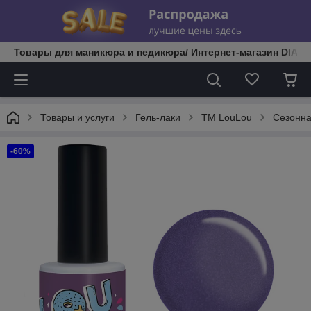
Товары для маникюра и педикюра/ Интернет-магазин DIATE
Товары и услуги
Гель-лаки
TM LouLou
Сезонна
-60%