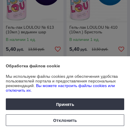
Гель-лак LOULOU № 613
Гель-лак LOULOU № 410
(10мл.) ведьмин шар
(10мл.) Бристоль
В наличии 1 ед.
В наличии 1 ед.
5,40
5,40
13,50 руб.
13,50 руб.
руб.
руб.
Купить
Купить
Обработка файлов cookie
-60%
-60%
Мы используем файлы cookies для обеспечения удобства
пользователей портала и предоставления персональных
рекомендаций.
Вы можете настроить файлы cookies или
отключить их.
Принять
Отклонить