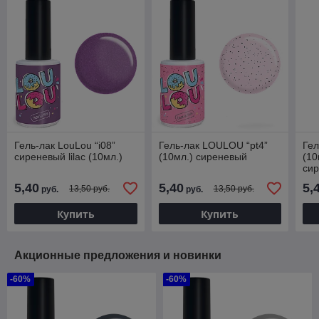
Гель-лак LouLou “i08”
Гель-лак LOULOU “pt4”
Ге
сиреневый lilac (10мл.)
(10мл.) сиреневый
(10
си
5,40
5,40
5,
13,50 руб.
13,50 руб.
руб.
руб.
Купить
Купить
Акционные предложения и новинки
-60%
-60%