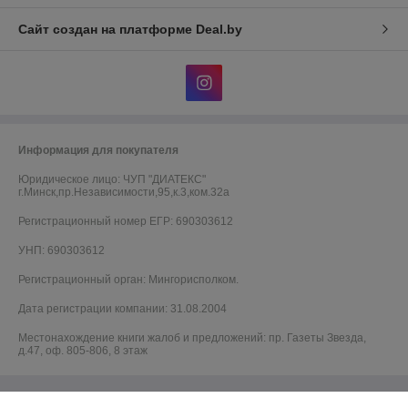
Сайт создан на платформе Deal.by
Информация для покупателя
Юридическое лицо:
ЧУП "ДИАТЕКС"
г.Минск,пр.Независимости,95,к.3,ком.32а
Регистрационный номер ЕГР: 690303612
УНП: 690303612
Регистрационный орган: Мингорисполком.
Дата регистрации компании: 31.08.2004
Местонахождение книги жалоб и предложений: пр. Газеты Звезда,
д.47, оф. 805-806, 8 этаж