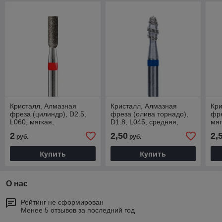
Кристалл, Алмазная
Кристалл, Алмазная
Кри
фреза (цилиндр), D2.5,
фреза (олива торнадо),
фре
L060, мягкая,
D1.8, L045, средняя,
мяг
856.104.107.060.025
866.104.277.045.018Т
856
2
2,50
2,
руб.
руб.
Купить
Купить
О нас
Рейтинг не сформирован
Менее 5 отзывов за последний год