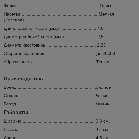
Форма ............................................................... Олива
Насечка ............................................................. Мелкая
(Красная)
Длина рабочей части (мм.) ............................. 4,5
Диаметр рабочей части (мм.) ......................... 2,5
Диаметр хвостовика ........................................ 2,35
Скорость вращения ........................................ до 25000
Абразивность .................................................. Тонкая
Производитель
Бренд ........................................................... Кристалл
Страна ........................................................... Россия
Город .............................................................. Казань
Габариты
Ширина: .......................................................... 0.3 см.
Высота: ........................................................... 0.3 см.
Длина: ............................................................. 4.5 см.