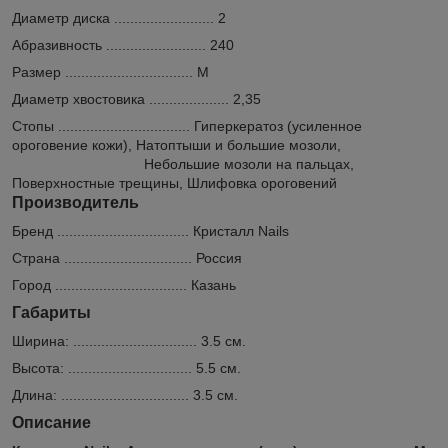
Диаметр диска ......................... 2
Абразивность ......................... 240
Размер ................................ M
Диаметр хвостовика .................... 2,35
Стопы ................................. Гиперкератоз (усиленное
ороговение кожи), Натоптыши и большие мозоли,
Небольшие мозоли на пальцах,
Поверхностные трещины, Шлифовка ороговений
Производитель
Бренд ................................. Кристалл Nails
Страна ................................ Россия
Город ................................. Казань
Габариты
Ширина: ............................... 3.5 см.
Высота: ............................... 5.5 см.
Длина: ................................ 3.5 см.
Описание