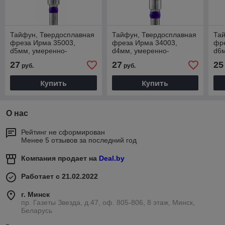
Тайфун, Твердосплавная
Тайфун, Твердосплавная
Та
фреза Ирма 35003,
фреза Ирма 34003,
фр
d5мм, умеренно-
d4мм, умеренно-
d6м
средняя, фиолетовая,
средняя, фиолетовая,
зак
27
27
25
руб.
руб.
Конус закругленный
Конус закругленный
Купить
Купить
О нас
Рейтинг не сформирован
Менее 5 отзывов за последний год
Компания продает на
Deal.by
Работает с 21.02.2022
г. Минск
пр. Газеты Звезда, д.47, оф. 805-806, 8 этаж, Минск,
Беларусь