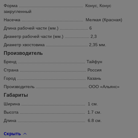
Форма .................................................... Конус, Конус
закругленный
Насечка .................................................. Мелкая (Красная)
Длина рабочей части (мм.) ....................... 6
Диаметр рабочей части (мм.) .................... 2,3
Диаметр хвостовика .................................. 2,35 мм.
Производитель
Бренд ....................................................... Тайфун
Страна ...................................................... Россия
Город ........................................................ Казань
Производитель .......................................... ООО «Альянс»
Габариты
Шир
ина .................................................... 1 см.
Высота ..................................................... 1.7 см.
Длина ....................................................... 6.8 см.
Скрыть