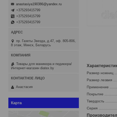
anastasiya190386@yandex.ru
+375293415799
+375293415799
+375293415799
пр. Газеты Звезда, д.47, оф. 805-806,
8 этаж, Минск, Беларусь
Товары для маникюра и педикюра/
Характеристи
Интернет-магазин diatex.by
Размер ножниц .........
Размер лезвия .........
Применение ............
Анастасия
Покрытие ...............
Твердость .............
Карта
Серия ...................
Производите