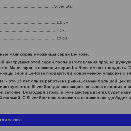
............................................ Silver Star
............................................ 1,5 см.
............................................. 7 см.
............................................. 18 см.
ные маникюрные ножницы серии Le-Rose.
й инструмент этой серии после изготовления прошел ручную 
оте. Маникюрные ножницы серии Le-Rose имеют твердость 42
ницы серии Le-Rose продаются в современной упаковке с эл
Star - это 15 лет опыта работы на рынке, самый большой цех п
нструментов. Silver Star делают акцент на качестве своих и
й заточке. Благодаря этому, в руке мастера всегда будет на
й формой. С Silver Star ваш маникюр и педикюр всегда будет
ля заказа