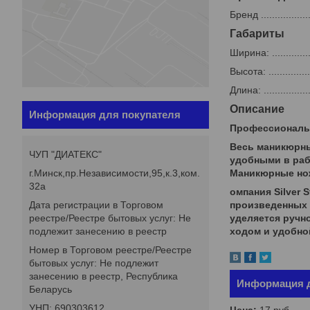
Бренд ...................
Габариты
Ширина: .................
Высота: .................
Длина: ..................
Описание
Информация для покупателя
Профессиональ
Весь маникюрны
ЧУП "ДИАТЕКС"
удобными в раб
Маникюрные нож
г.Минск,пр.Независимости,95,к.3,ком.
32а
омпания Silver 
произведенных и
Дата регистрации в Торговом
уделяется ручно
реестре/Реестре бытовых услуг: Не
ходом и удобно
подлежит занесению в реестр
Номер в Торговом реестре/Реестре
бытовых услуг: Не подлежит
занесению в реестр, Республика
Информация д
Беларусь
УНП: 690303612