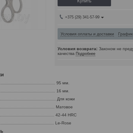
Купить
+375 (29) 341-57-99
Условия оплаты и доставки
График
Законом не пред
качества
Подробнее
ки
........................................ 95 мм.
......................................... 16 мм.
.......................................... Для кожи
........................................... Матовое
............................................ 42-44 HRC
............................................ Le-Rose
ль