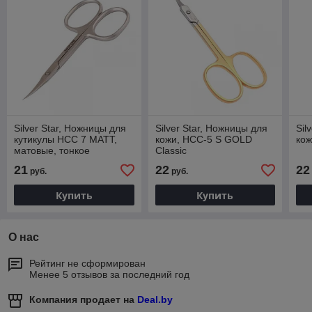
Silver Star, Ножницы для
Silver Star, Ножницы для
Sil
кутикулы НСС 7 MATT,
кожи, HCC-5 S GOLD
кож
матовые, тонкое
Classic
укороченное лезвие
21
22
22
руб.
руб.
Купить
Купить
О нас
Рейтинг не сформирован
Менее 5 отзывов за последний год
Компания продает на
Deal.by