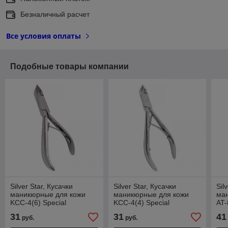
Безналичный расчет
Все условия оплаты
Подобные товары компании
Silver Star, Кусачки
Silver Star, Кусачки
Sil
маникюрные для кожи
маникюрные для кожи
ма
KCC-4(6) Special
KCC-4(4) Special
AT-
лез
31
31
41
руб.
руб.