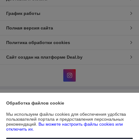
График работы
Полная версия сайта
Политика обработки cookies
Сайт создан на платформе Deal.by
Информация для покупателя
Обработка файлов cookie
Юридическое лицо:
ЧУП "ДИАТЕКС"
г.Минск,пр.Независимости,95,к.3,ком.32а
Мы используем файлы cookies для обеспечения удобства
пользователей портала и предоставления персональных
Регистрационный номер ЕГР: 690303612
рекомендаций.
Вы можете настроить файлы cookies или
отключить их.
УНП: 690303612