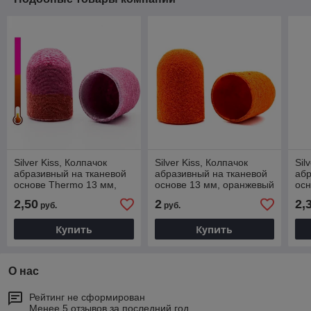
Silver Kiss, Колпачок
Silver Kiss, Колпачок
Sil
абразивный на тканевой
абразивный на тканевой
абр
основе Thermo 13 мм,
основе 13 мм, оранжевый
осн
240 грит
240 грит
240
2,50
2
2,
руб.
руб.
Купить
Купить
О нас
Рейтинг не сформирован
Менее 5 отзывов за последний год