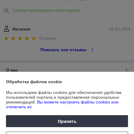
Сделка подтверждена через корзину
Наталия
31.10.2024
Отлично
Показать все отзывы
О нас
Обработка файлов cookie
Контакты
Мы используем файлы cookies для обеспечения удобства
пользователей портала и предоставления персональных
Доставка и оплата
рекомендаций.
Вы можете настроить файлы cookies или
отключить их.
График работы
Принять
Полная версия сайта