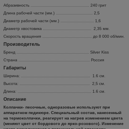
Абразивность ................................................... 240 грит
Длина рабочей части (мм.) ................................ 2,5
Диаметр рабочей части (мм.) ............................. 1,6
Диаметр хвостовика .......................................... 2,35 мм.
Скорость вращения ........................................... до 8 000 об/мин.
Производитель
Бренд ............................................................... Silver Kiss
Страна .............................................................. Россия
Габариты
Ширина: ............................................................ 1.6 см.
Высота: ............................................................. 2,5 см.
Длина: ................................................................ 1.6 см.
Описание
Колпачки- песочные, одноразовые используют при
аппаратном педикюре. Специальный состав, нанесенный
на термоколпачки, реагирует на нагрев изменением цвета
(меняют цвет от бордового до ярко-розового). Изменение
цвета сигнализирует о потенциальной опасности