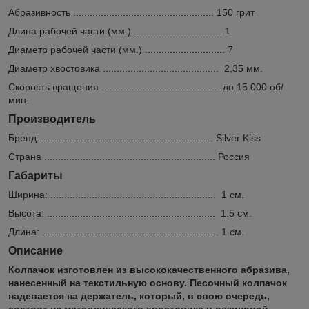
Абразивность ................................................... 150 грит
Длина рабочей части (мм.) ................................ 1
Диаметр рабочей части (мм.) ............................. 7
Диаметр хвостовика .......................................... 2,35 мм.
Скорость вращения ........................................... до 15 000 об/
мин.
Производитель
Бренд ............................................................... Silver Kiss
Страна .............................................................. Россия
Габариты
Ширина: ............................................................ 1 см.
Высота: ............................................................. 1.5 см.
Длина: ................................................................ 1 см.
Описание
Колпачок изготовлен из высококачественного абразива,
нанесенный на текстильную основу. Песочный колпачок
надевается на держатель, который, в свою очередь,
состоит из металлического хвостовика и резиновой