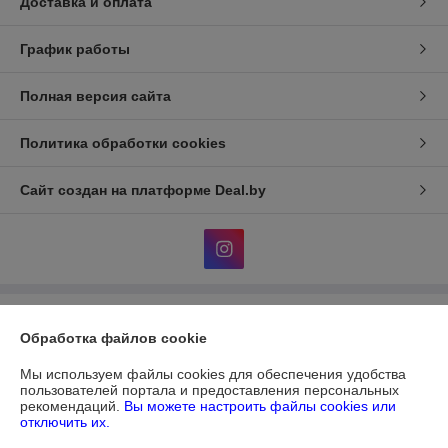
Доставка и оплата
График работы
Полная версия сайта
Политика обработки cookies
Сайт создан на платформе Deal.by
Информация для покупателя
Обработка файлов cookie
Юридическое лицо:
ЧУП "ДИАТЕКС"
г.Минск,пр.Независимости,95,к.3,ком.32а
Мы используем файлы cookies для обеспечения удобства
пользователей портала и предоставления персональных
Регистрационный номер ЕГР: 690303612
рекомендаций.
Вы можете настроить файлы cookies или
отключить их.
УНП: 690303612