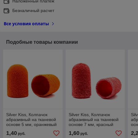
Наложенный платеж
Безналичный расчет
Все условия оплаты
Подобные товары компании
Silver Kiss, Колпачок
Silver Kiss, Колпачок
Sil
абразивный на тканевой
абразивный на тканевой
абр
основе 5 мм, оранжевый
основе 7 мм, красный
осн
240 грит
320 грит
гри
1,40
1,60
2,
руб.
руб.