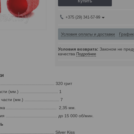
Купить
+375 (29) 341-57-99
Условия оплаты и доставки
График
Законом не пред
качества
Подробнее
ки
......................................... 320 грит
мм.) ................................ 1
и (мм.) ............................. 7
....................................... 2,35 мм.
........................................ до 15 000 об/мин.
ль
............................................ Silver Kiss