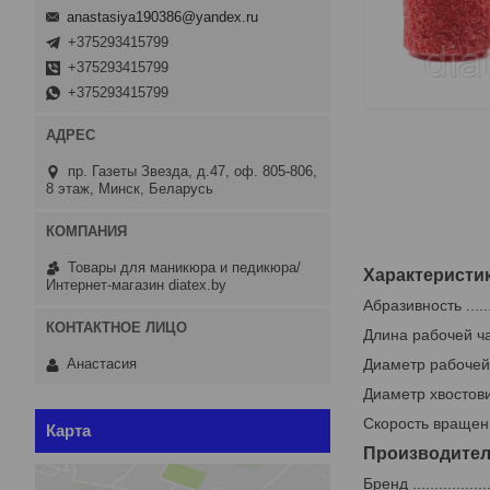
anastasiya190386@yandex.ru
+375293415799
+375293415799
+375293415799
пр. Газеты Звезда, д.47, оф. 805-806,
8 этаж, Минск, Беларусь
Товары для маникюра и педикюра/
Характеристи
Интернет-магазин diatex.by
Абразивность ..........
Длина рабочей части (
Диаметр рабочей част
Анастасия
Диаметр хвостовика ...
Скорость вращения ...
Карта
Производите
Бренд ...................