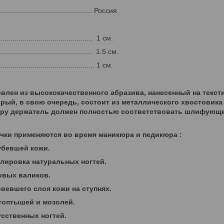
............................................ Россия
........................................... 1 см.
............................................ 1.5 см.
............................................. 1 см.
овлен из высококачественного абразива, нанесенный на текст
орый, в свою очередь, состоит из металлического хвостовика
ру держатель должен полностью соответствовать шлифующей
.
чки применяются во время маникюра и педикюра :
убевшей кожи.
лировка натуральных ногтей.
овых валиков.
вевшего слоя кожи на ступнях.
топтышей и мозолей.
усственных ногтей.