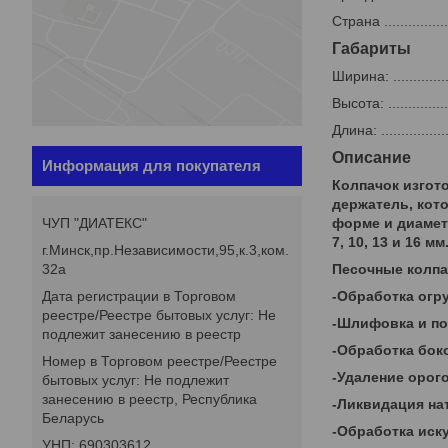
Страна ..................
Габариты
Ширина: .................
Высота: .................
Длина: ...................
Описание
Информация для покупателя
Колпачок изгот
держатель, кот
форме и диамет
ЧУП "ДИАТЕКС"
7, 10, 13 и 16 мм
г.Минск,пр.Независимости,95,к.3,ком.
Песочные колпа
32а
-Обработка огр
Дата регистрации в Торговом
реестре/Реестре бытовых услуг: Не
-Шлифовка и по
подлежит занесению в реестр
-Обработка бок
Номер в Торговом реестре/Реестре
-Удаление орого
бытовых услуг: Не подлежит
занесению в реестр, Республика
-Ликвидация на
Беларусь
-Обработка иск
УНП: 690303612