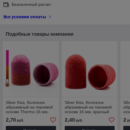
Безналичный расчет
Все условия оплаты
Подобные товары компании
Silver Kiss, Колпачок
Silver Kiss, Колпачок
Sil
абразивный на тканевой
абразивный на тканевой
абр
основе Thermo 16 мм,
основе 16 мм, красный
осн
240 грит
320 грит
120
2,70
2,40
2
руб.
руб.
р