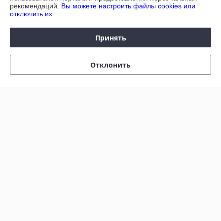
рекомендаций.
Вы можете настроить файлы cookies или
отключить их.
График работы
Принять
Полная версия сайта
Отклонить
Политика обработки cookies
Сайт создан на платформе Deal.by
Информация для покупателя
Юридическое лицо:
ЧУП "ДИАТЕКС"
г.Минск,пр.Независимости,95,к.3,ком.32а
Регистрационный номер ЕГР: 690303612
УНП: 690303612