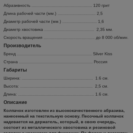
Абразивность ................................................... 120 грит
Длина рабочей части (мм.) ................................ 2,5
Диаметр рабочей части (мм.) ............................. 1,6
Диаметр хвостовика .......................................... 2,35 мм.
Скорость вращения ........................................... до 8 000 об/мин.
Производитель
Бренд ............................................................... Silver Kiss
Страна .............................................................. Россия
Габариты
Ширина: ............................................................ 1.6 см.
Высота: ............................................................. 2,5 см.
Длина: ................................................................ 1.6 см.
Описание
Колпачок изготовлен из высококачественного абразива,
нанесенный на текстильную основу. Песочный колпачок
надевается на держатель, который, в свою очередь,
состоит из металлического хвостовика и резиновой
головки с насечками для фиксации. По форме и диаметру