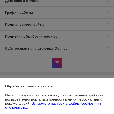
Доставка и оплата
График работы
Полная версия сайта
Политика обработки cookies
Сайт создан на платформе Deal.by
Информация для покупателя
Обработка файлов cookie
Юридическое лицо:
ЧУП "ДИАТЕКС"
г.Минск,пр.Независимости,95,к.3,ком.32а
Мы используем файлы cookies для обеспечения удобства
пользователей портала и предоставления персональных
Регистрационный номер ЕГР: 690303612
рекомендаций.
Вы можете настроить файлы cookies или
отключить их.
УНП: 690303612