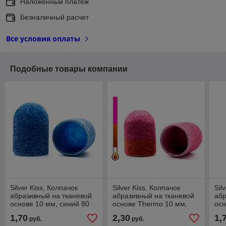
Наложенный платеж
Безналичный расчет
Все условия оплаты
Подобные товары компании
Silver Kiss, Колпачок
Silver Kiss, Колпачок
Sil
абразивный на тканевой
абразивный на тканевой
абр
основе 10 мм, синий 80
основе Thermo 10 мм,
осн
грит
240 грит
320
1,70
2,30
1,
руб.
руб.