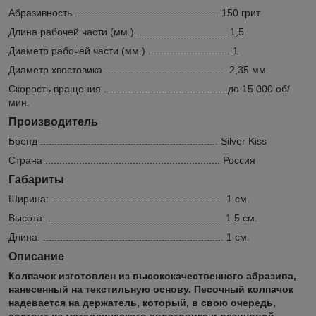
Абразивность ................................................... 150 грит
Длина рабочей части (мм.) ................................ 1,5
Диаметр рабочей части (мм.) ............................. 1
Диаметр хвостовика .......................................... 2,35 мм.
Скорость вращения ........................................... до 15 000 об/
мин.
Производитель
Бренд ............................................................... Silver Kiss
Страна .............................................................. Россия
Габариты
Ширина: ............................................................ 1 см.
Высота: ............................................................. 1.5 см.
Длина: ................................................................ 1 см.
Описание
Колпачок изготовлен из высококачественного абразива,
нанесенный на текстильную основу. Песочный колпачок
надевается на держатель, который, в свою очередь,
состоит из металлического хвостовика и резиновой