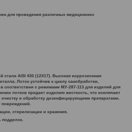
чен для проведения различных медицинских
стали AISI 430 (12Х17). Высокая коррозионная
талла. Лоток устойчив к циклу санобработки,
в соответствии с режимами МУ-287-113 для изделий для
ении лотков придает изделию жесткость, что исключает
ую очистку и обработку дезинфицирующими препаратами.
т повреждений.
ации, стерилизации и хранения.
ь подделок.