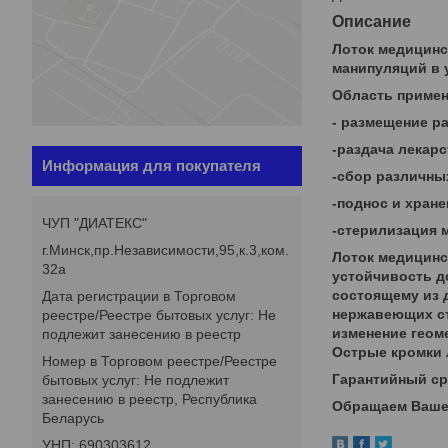
Описание
Лоток медицинс
манипуляций в 
Область примен
- размещение р
-раздача лекар
Информация для покупателя
-сбор различны
-поднос и хране
ЧУП "ДИАТЕКС"
-стерилизация 
г.Минск,пр.Независимости,95,к.3,ком.
Лоток медицинс
32а
устойчивость д
состоящему из 
Дата регистрации в Торговом
нержавеющих ст
реестре/Реестре бытовых услуг: Не
изменение геом
подлежит занесению в реестр
Острые кромки 
Номер в Торговом реестре/Реестре
Гарантийный ср
бытовых услуг: Не подлежит
занесению в реестр, Республика
Обращаем Ваше 
Беларусь
УНП: 690303612