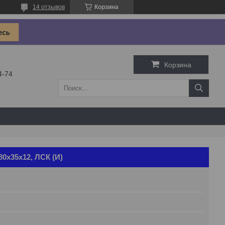
14 отзывов
Корзина
Корзина
4-74
0х35х12, ЛСК (И)