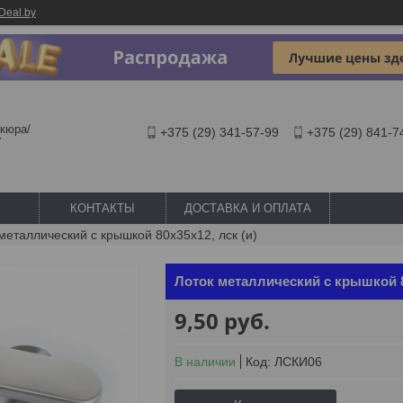
Deal.by
кюра/
+375 (29) 341-57-99
+375 (29) 841-7
Y
КОНТАКТЫ
ДОСТАВКА И ОПЛАТА
металлический с крышкой 80х35х12, лск (и)
Лоток металлический с крышкой 8
9,50
руб.
В наличии
Код:
ЛСКИ06