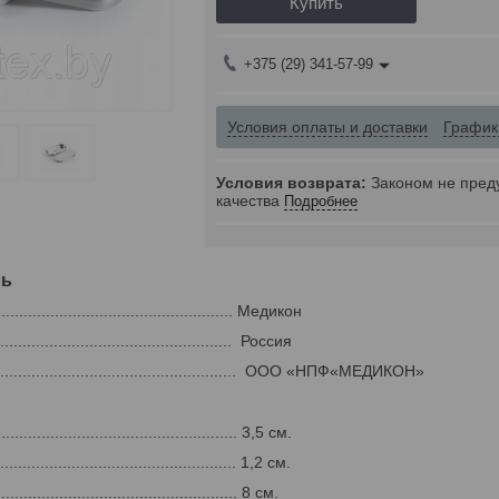
Купить
+375 (29) 341-57-99
Условия оплаты и доставки
График
Законом не пред
качества
Подробнее
ль
................................................... Медикон
.................................................. Россия
.................................................. ООО «НПФ«МЕДИКОН»
.................................................. 3,5 см.
................................................... 1,2 см.
................................................... 8 см.