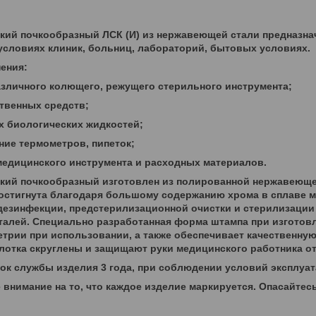
кий почкообразный ЛСК (И) из нержавеющей стали предназна
условиях клиник, больниц, лабораторий, бытовых условиях.
ения:
азличного колющего, режущего стерильного инструмента;
ственных средств;
х биологических жидкостей;
ние термометров, пипеток;
медицинского инструмента и расходных материалов.
кий почкообразный изготовлен из полированной нержавеющей 
остигнута благодаря большому содержанию хрома в сплаве ме
дезинфекции, предстерилизационной очистки и стерилизации 
алей. Специально разработанная форма штампа при изготовл
етрии при использовании, а также обеспечивает качественн
лотка скруглены и защищают руки медицинского работника о
ок службы изделия 3 года, при соблюдении условий эксплуат
внимание на то, что каждое изделие маркируется. Опасайтес