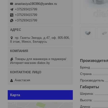
anastasiya190386@yandex.ru
+375293415799
+375293415799
+375293415799
пр. Газеты Звезда, д.47, оф. 805-806,
8 этаж, Минск, Беларусь
Товары для маникюра и педикюра/
Производите
Интернет-магазин diatex.by
Бренд ...................
Страна ..................
Производитель ......
Анастасия
Габариты
Ширина: .................
Карта
Высота: .................
Длина: ...................