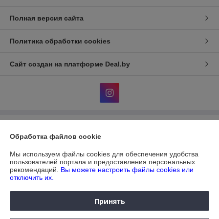
Полная версия сайта
Политика обработки cookies
Сайт создан на платформе Deal.by
Информация для покупателя
Обработка файлов cookie
Юридическое лицо:
ЧУП "ДИАТЕКС"
г.Минск,пр.Независимости,95,к.3,ком.32а
Мы используем файлы cookies для обеспечения удобства
пользователей портала и предоставления персональных
Регистрационный номер ЕГР: 690303612
рекомендаций.
Вы можете настроить файлы cookies или
отключить их.
УНП: 690303612
Регистрационный орган: Мингорисполком.
Принять
Дата регистрации компании: 31.08.2004