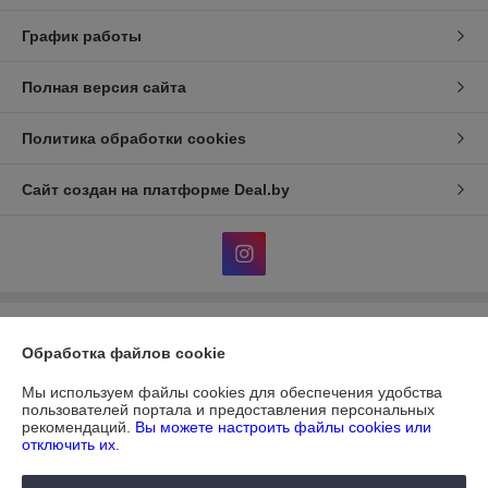
График работы
Полная версия сайта
Политика обработки cookies
Сайт создан на платформе Deal.by
Информация для покупателя
Обработка файлов cookie
Юридическое лицо:
ЧУП "ДИАТЕКС"
г.Минск,пр.Независимости,95,к.3,ком.32а
Мы используем файлы cookies для обеспечения удобства
пользователей портала и предоставления персональных
Регистрационный номер ЕГР: 690303612
рекомендаций.
Вы можете настроить файлы cookies или
отключить их.
УНП: 690303612