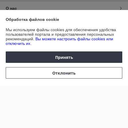
О нас
Обработка файлов cookie
Контакты
Мы используем файлы cookies для обеспечения удобства
пользователей портала и предоставления персональных
Доставка и оплата
рекомендаций.
Вы можете настроить файлы cookies или
отключить их.
График работы
Принять
Полная версия сайта
Отклонить
Политика обработки cookies
Сайт создан на платформе Deal.by
Информация для покупателя