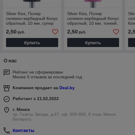
Silver Kiss, Полир
Silver Kiss, Полир
Sil
силикон-карбидный Конус
силикон-карбидный Конус
си
обратный, 10 мм, супер
обратный, 10 мм, тонкий,
Кон
грубый, 510, черный
510, розовая (Китай)
824
2,50
2,50
2,
руб.
руб.
(Китай)
Купить
Купить
О нас
Рейтинг не сформирован
Менее 5 отзывов за последний год
Компания продает на
Deal.by
Работает с 21.02.2022
г. Минск
пр. Газеты Звезда, д.47, оф. 805-806, 8 этаж, Минск,
Беларусь
Контакты