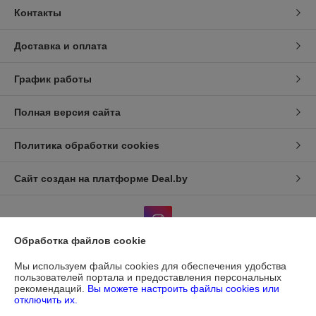
Контакты
Доставка и оплата
График работы
Полная версия сайта
Политика обработки cookies
Сайт создан на платформе Deal.by
Обработка файлов cookie
Мы используем файлы cookies для обеспечения удобства
Информация для покупателя
пользователей портала и предоставления персональных
рекомендаций.
Вы можете настроить файлы cookies или
Юридическое лицо:
ЧУП "ДИАТЕКС"
отключить их.
г.Минск,пр.Независимости,95,к.3,ком.32а