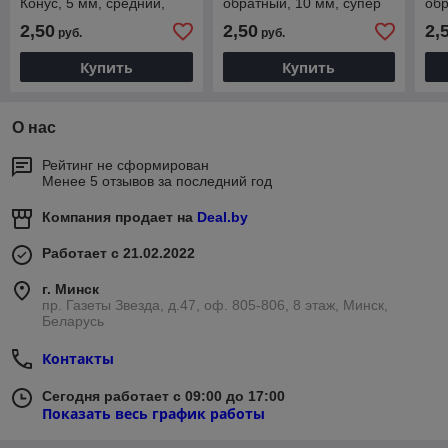
Конус, 5 мм, средний,
обратный, 10 мм, супер
обр
205, серый (Китай)
грубый, 510, черный
510
2,50
2,50
2,
руб.
руб.
(Китай)
Купить
Купить
О нас
Рейтинг не сформирован
Менее 5 отзывов за последний год
Компания продает на
Deal.by
Работает с 21.02.2022
г. Минск
пр. Газеты Звезда, д.47, оф. 805-806, 8 этаж, Минск,
Беларусь
Контакты
Сегодня работает с 09:00 до 17:00
Показать весь график работы