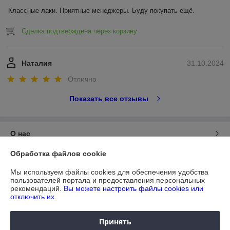
Классные лаки. Приятные менеджеры. Буду покупать ещё.
Сделка подтверждена через корзину
Наталия
31.10.2024
Отлично
Показать все отзывы
О нас
Обработка файлов cookie
Контакты
Мы используем файлы cookies для обеспечения удобства
пользователей портала и предоставления персональных
Доставка и оплата
рекомендаций.
Вы можете настроить файлы cookies или
отключить их.
График работы
Принять