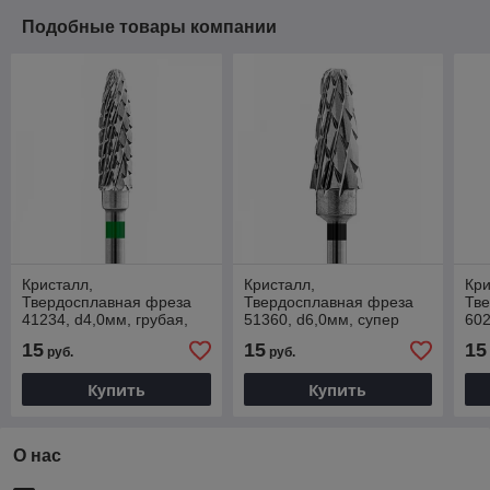
Подобные товары компании
Кристалл,
Кристалл,
Кри
Твердосплавная фреза
Твердосплавная фреза
Тв
41234, d4,0мм, грубая,
51360, d6,0мм, супер
602
Кукуруза (Конус)
грубая, Конус
Кук
15
15
15
руб.
руб.
Купить
Купить
О нас