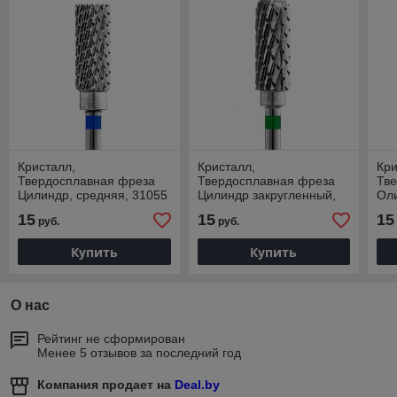
Кристалл,
Кристалл,
Кри
Твердосплавная фреза
Твердосплавная фреза
Тв
Цилиндр, средняя, 31055
Цилиндр закругленный,
Оли
для маникюра для снятия
грубая, 41550 для снятия
для
15
15
15
руб.
руб.
гель лака с ногтей
гель лака с ногтей
ног
Купить
Купить
О нас
Рейтинг не сформирован
Менее 5 отзывов за последний год
Компания продает на
Deal.by