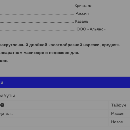
.............................................................. Кристалл
.............................................................. Россия
.............................................................. Казань
............................................................ ООО «Альянс»
закругленный двойной крестообразной нарезки, средняя.
аппаратном маникюре и педикюре для:
щин.
ки
рибуты
Тайфун
дитель
Россия
Новое