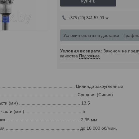
Купить
+375 (29) 341-57-99
Условия оплаты и доставки
График
Законом не пред
качества
Подробнее
............................................................ Цилиндр закругленный
............................................................ Средняя (Синяя)
м) ................................................. 13,5
(мм.) ............................................. 5
....................................................... 2,35 мм.
....................................................... до 10 000 об/мин.