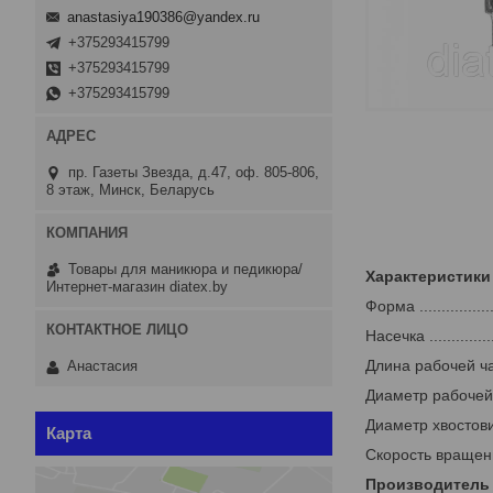
anastasiya190386@yandex.ru
+375293415799
+375293415799
+375293415799
пр. Газеты Звезда, д.47, оф. 805-806,
8 этаж, Минск, Беларусь
Товары для маникюра и педикюра/
Характеристики
Интернет-магазин diatex.by
Форма .................
Насечка ................
Длина рабочей части (м
Анастасия
Диаметр рабочей части 
Диаметр хвостовика ....
Карта
Скорость вращения ....
Производитель