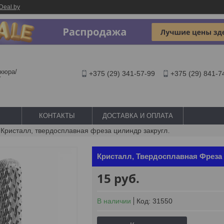
Deal.by
кюра/
+375 (29) 341-57-99
+375 (29) 841-7
Y
КОНТАКТЫ
ДОСТАВКА И ОПЛАТА
Кристалл, твердосплавная фреза цилиндр закругленный, средняя, 31550
Кристалл, Твердосплавная Фреза 
15
руб.
В наличии
Код:
31550