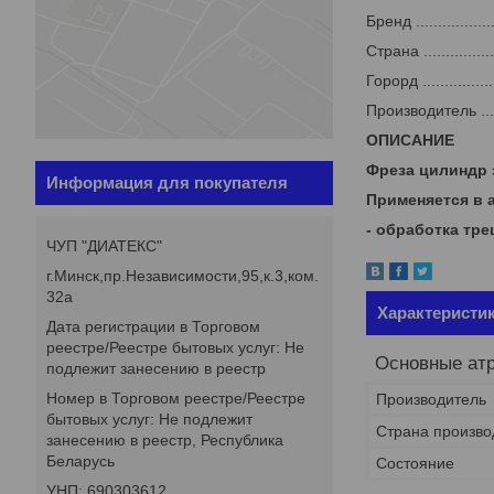
Бренд ...................
Страна ..................
Горорд ..................
Производитель ........
ОПИСАНИЕ
Фреза цилиндр 
Информация для покупателя
Применяется в 
- обработка тре
ЧУП "ДИАТЕКС"
г.Минск,пр.Независимости,95,к.3,ком.
32а
Характеристи
Дата регистрации в Торговом
реестре/Реестре бытовых услуг: Не
Основные ат
подлежит занесению в реестр
Номер в Торговом реестре/Реестре
Производитель
бытовых услуг: Не подлежит
Страна произво
занесению в реестр, Республика
Беларусь
Состояние
УНП: 690303612