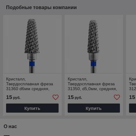
Подобные товары компании
Кристалл,
Кристалл,
Кри
Твердосплавная фреза
Твердосплавная фреза
Тв
31360 d6мм средняя,
31350, d5,0мм, средняя,
312
Конус,
Конус
Ко
15
15
15
руб.
руб.
Купить
Купить
О нас