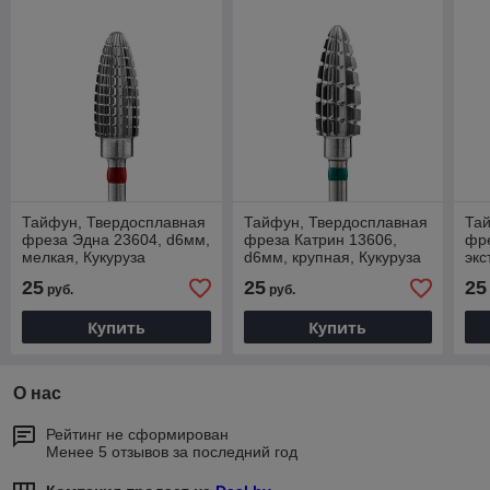
Тайфун, Твердосплавная
Тайфун, Твердосплавная
Та
фреза Эдна 23604, d6мм,
фреза Катрин 13606,
фре
мелкая, Кукуруза
d6мм, крупная, Кукуруза
экс
25
25
25
руб.
руб.
Купить
Купить
О нас
Рейтинг не сформирован
Менее 5 отзывов за последний год