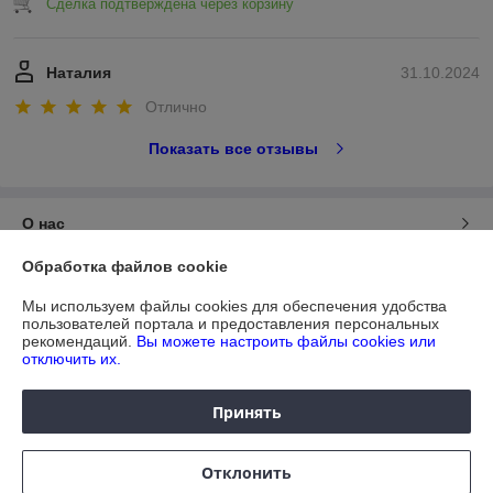
Сделка подтверждена через корзину
Наталия
31.10.2024
Отлично
Показать все отзывы
О нас
Обработка файлов cookie
Контакты
Мы используем файлы cookies для обеспечения удобства
пользователей портала и предоставления персональных
Доставка и оплата
рекомендаций.
Вы можете настроить файлы cookies или
отключить их.
График работы
Принять
Полная версия сайта
Отклонить
Политика обработки cookies