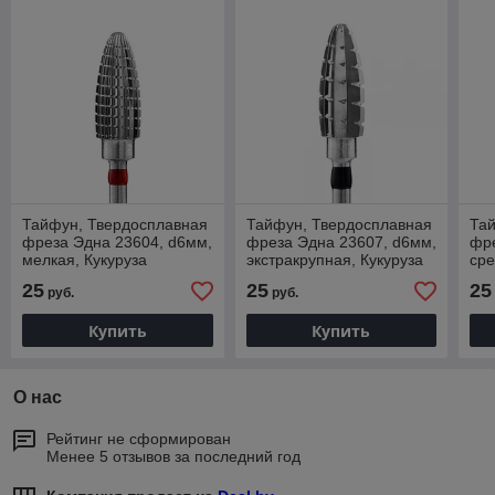
Тайфун, Твердосплавная
Тайфун, Твердосплавная
Та
фреза Эдна 23604, d6мм,
фреза Эдна 23607, d6мм,
фре
мелкая, Кукуруза
экстракрупная, Кукуруза
сре
25
25
25
руб.
руб.
Купить
Купить
О нас
Рейтинг не сформирован
Менее 5 отзывов за последний год