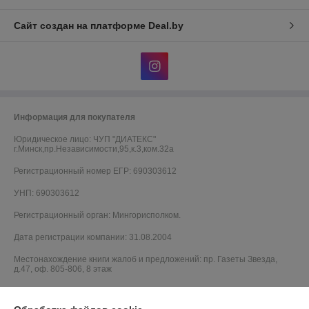
Сайт создан на платформе Deal.by
Информация для покупателя
Юридическое лицо:
ЧУП "ДИАТЕКС"
г.Минск,пр.Независимости,95,к.3,ком.32а
Регистрационный номер ЕГР: 690303612
УНП: 690303612
Регистрационный орган: Мингорисполком.
Дата регистрации компании: 31.08.2004
Местонахождение книги жалоб и предложений: пр. Газеты Звезда,
д.47, оф. 805-806, 8 этаж