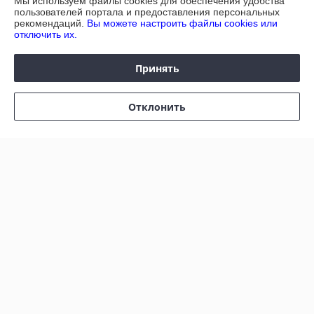
Мы используем файлы cookies для обеспечения удобства
Сделка подтверждена через корзину
пользователей портала и предоставления персональных
рекомендаций.
Вы можете настроить файлы cookies или
отключить их.
Наталия
31.10.2024
Принять
Отлично
Показать все отзывы
Отклонить
О нас
Контакты
Доставка и оплата
График работы
Полная версия сайта
Политика обработки cookies