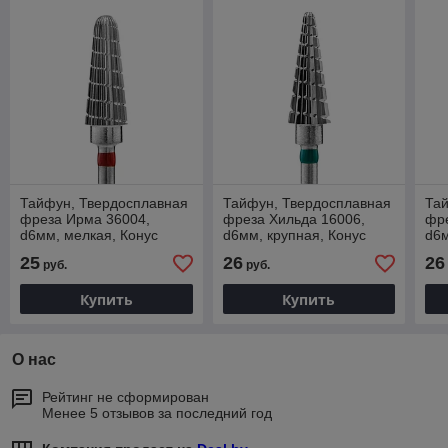
Тайфун, Твердосплавная
Тайфун, Твердосплавная
Та
фреза Ирма 36004,
фреза Хильда 16006,
фре
d6мм, мелкая, Конус
d6мм, крупная, Конус
d6м
закругленный
25
26
26
руб.
руб.
Купить
Купить
О нас
Рейтинг не сформирован
Менее 5 отзывов за последний год