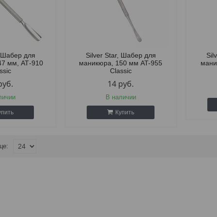
r, Шабер для
Silver Star, Шабер для
Sil
47 мм, АТ-910
маникюра, 150 мм AT-955
мани
ssic
Classic
руб.
14
руб.
личии
В наличии
упить
Купить