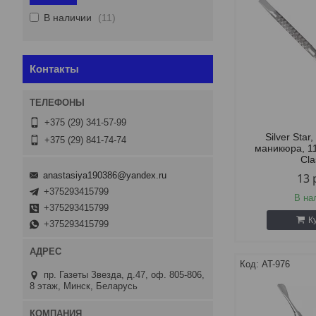
В наличии
11
Контакты
+375 (29) 341-57-99
Silver Sta
+375 (29) 841-74-74
маникюра, 1
Cla
anastasiya190386@yandex.ru
13
+375293415799
В на
+375293415799
К
+375293415799
AT-976
пр. Газеты Звезда, д.47, оф. 805-806,
8 этаж, Минск, Беларусь