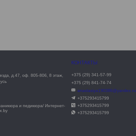
+375 (29) 341-57-99
езда, д.47, оф. 805-806, 8 этаж,
русь
+375 (29) 841-74-74
anastasiya190386@yandex.r
+375293415799
+375293415799
маникюра и педикюра/ Интернет-
x.by
+375293415799