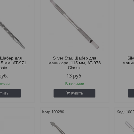
r, Шабер для
Silver Star, Шабер для
Sil
15 мм, AT-971
маникюра, 115 мм, AT-973
маник
ssic
Classic
руб.
13
руб.
личии
В наличии
упить
Купить
100286
100