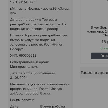
ЧУП "ДИАТЕКС"
г.Минск,пр.Независимости,95,к.3,ком.
32а
Дата регистрации в Торговом
реестре/Реестре бытовых услуг: Не
Silver Sta
подлежит занесению в реестр
маникюра, 1
Cla
Номер в Торговом реестре/Реестре
бытовых услуг: Не подлежит
16
занесению в реестр, Республика
В на
Беларусь
УНП: 690303612
К
Регистрационный орган:
Мингорисполком.
Дата регистрации компании:
31.08.2004
Местонахождение книги замечаний и
предложений: пр. Газеты Звезда,
д.47, оф. 805-806, 8 этаж
Режим работы:
День
Время работы