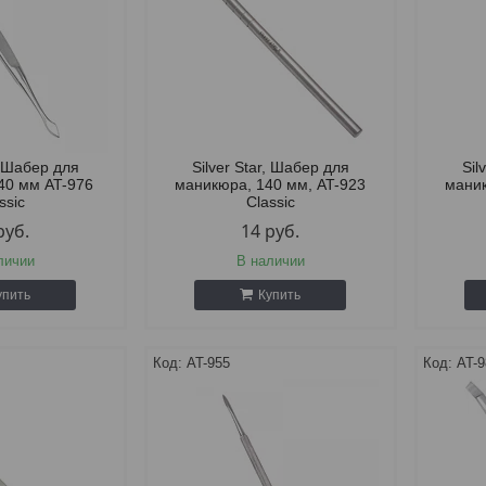
r, Шабер для
Silver Star, Шабер для
Sil
40 мм AT-976
маникюра, 140 мм, AT-923
маник
ssic
Classic
руб.
14
руб.
личии
В наличии
упить
Купить
AT-955
AT-9