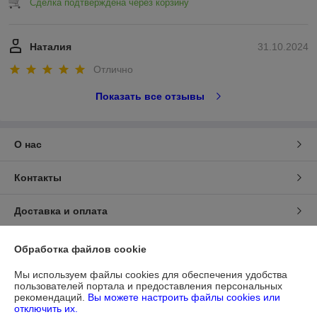
Сделка подтверждена через корзину
Наталия
31.10.2024
Отлично
Показать все отзывы
О нас
Контакты
Доставка и оплата
График работы
Обработка файлов cookie
Мы используем файлы cookies для обеспечения удобства
Полная версия сайта
пользователей портала и предоставления персональных
рекомендаций.
Вы можете настроить файлы cookies или
отключить их.
Политика обработки cookies