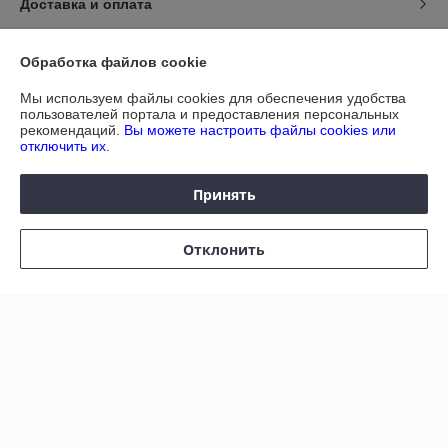
Доставка и оплата
График работы
Обработка файлов cookie
Полная версия сайта
Мы используем файлы cookies для обеспечения удобства
пользователей портала и предоставления персональных
рекомендаций.
Вы можете настроить файлы cookies или
Политика обработки cookies
отключить их.
Сайт создан на платформе Deal.by
Принять
Отклонить
Информация для покупателя
Юридическое лицо:
ЧУП "ДИАТЕКС"
г.Минск,пр.Независимости,95,к.3,ком.32а
Регистрационный номер ЕГР: 690303612
УНП: 690303612